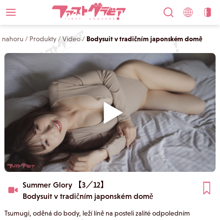
nahoru
/
Produkty
/
Video
/
Bodysuit v tradičním japonském domě
Summer Glory 【3／12】
Bodysuit v tradičním japonském domě
Tsumugi, oděná do body, leží líně na posteli zalité odpoledním