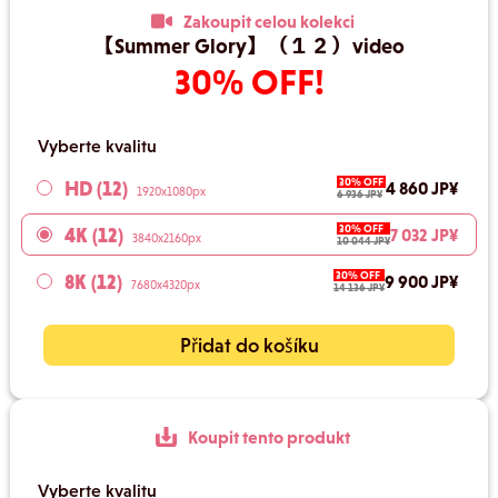
Zakoupit celou kolekci
【Summer Glory】（１２）video
30% OFF!
Vyberte kvalitu
30% OFF
HD (12)
4 860 JP¥
1920x1080px
6 936 JP¥
30% OFF
4K (12)
7 032 JP¥
3840x2160px
10 044 JP¥
30% OFF
8K (12)
9 900 JP¥
7680x4320px
14 136 JP¥
Přidat do košíku
Koupit tento produkt
Vyberte kvalitu