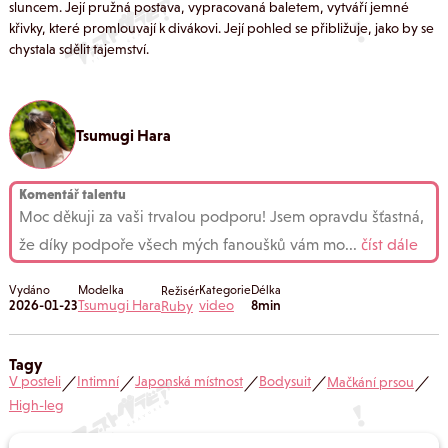
sluncem. Její pružná postava, vypracovaná baletem, vytváří jemné
křivky, které promlouvají k divákovi. Její pohled se přibližuje, jako by se
chystala sdělit tajemství.
Tsumugi Hara
Komentář talentu
Moc děkuji za vaši trvalou podporu! Jsem opravdu šťastná,
že díky podpoře všech mých fanoušků vám mo
...
číst dále
Vydáno
Modelka
Kategorie
Délka
Režisér
2026-01-23
Tsumugi Hara
video
8min
Ruby
Tagy
V posteli
Intimní
Japonská místnost
Bodysuit
Mačkání prsou
／
／
／
／
／
High-leg