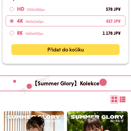
HD
578 JP¥
1920x1080px
4K
837 JP¥
3840x2160px
8K
1 178 JP¥
7680x4320px
Přidat do košíku
【Summer Glory】Kolekce