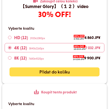
Zakoupit celou kolekci
【Summer Glory】（１２）video
30% OFF!
Vyberte kvalitu
30% OFF
HD (12)
4 860 JP¥
1920x1080px
6 936 JP¥
30% OFF
4K (12)
7 032 JP¥
3840x2160px
10 044 JP¥
30% OFF
8K (12)
9 900 JP¥
7680x4320px
14 136 JP¥
Přidat do košíku
Koupit tento produkt
Vyberte kvalitu