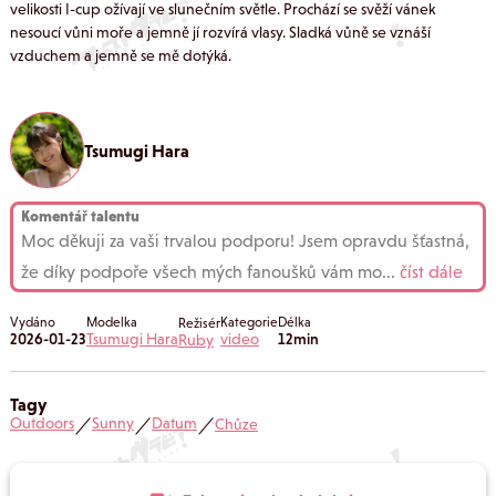
velikosti I-cup ožívají ve slunečním světle. Prochází se svěží vánek
nesoucí vůni moře a jemně jí rozvírá vlasy. Sladká vůně se vznáší
vzduchem a jemně se mě dotýká.
Tsumugi Hara
Komentář talentu
Moc děkuji za vaši trvalou podporu! Jsem opravdu šťastná,
že díky podpoře všech mých fanoušků vám mo
...
číst dále
Vydáno
Modelka
Kategorie
Délka
Režisér
2026-01-23
Tsumugi Hara
video
12min
Ruby
Tagy
Outdoors
Sunny
Datum
Chůze
／
／
／