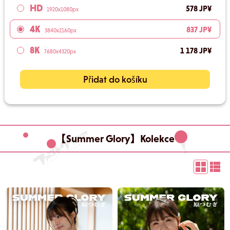
HD
578 JP¥
1920x1080px
4K
837 JP¥
3840x2160px
8K
1 178 JP¥
7680x4320px
Přidat do košíku
【Summer Glory】Kolekce