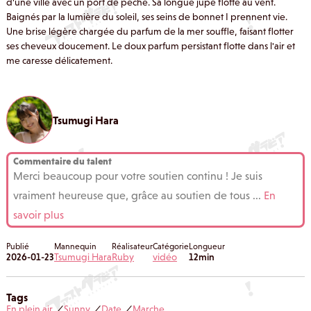
d'une ville avec un port de pêche. Sa longue jupe flotte au vent.
Baignés par la lumière du soleil, ses seins de bonnet I prennent vie.
Une brise légère chargée du parfum de la mer souffle, faisant flotter
ses cheveux doucement. Le doux parfum persistant flotte dans l'air et
me caresse délicatement.
Tsumugi Hara
Commentaire du talent
Merci beaucoup pour votre soutien continu ! Je suis
vraiment heureuse que, grâce au soutien de tous
...
En
savoir plus
Publié
Mannequin
Réalisateur
Catégorie
Longueur
2026-01-23
Tsumugi Hara
Ruby
vidéo
12min
Tags
En plein air
Sunny
Date
Marche