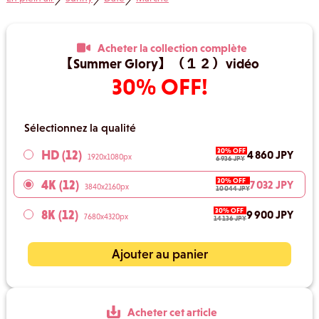
／
／
／
Acheter la collection complète
【Summer Glory】（１２）vidéo
30% OFF!
Sélectionnez la qualité
30% OFF
HD (12)
4 860 JPY
1920x1080px
6 936 JPY
30% OFF
4K (12)
7 032 JPY
3840x2160px
10 044 JPY
30% OFF
8K (12)
9 900 JPY
7680x4320px
14 136 JPY
Ajouter au panier
Acheter cet article