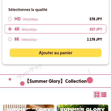
Sélectionnez la qualité
HD
578 JPY
1920x1080px
4K
837 JPY
3840x2160px
8K
1 178 JPY
7680x4320px
Ajouter au panier
【Summer Glory】Collection