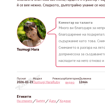
й се вее нежно. Сладкото, дълготрайно ухание се нос
Коментар на таланта
Много ви благодаря за непр
благодарение на подкрепат
съдържание като това. Сним
Снимането в разгара на лято
Tsumugi Hara
допринесоха за създаването
насладите на него отново и
Пуснат
Модел
Режисьор
Категория
Дължина
2026-01-23
Tsumugi Hara
Ruby
12min
видео
Етикети
Sunny
На открито
Дата
Ходене
／
／
／