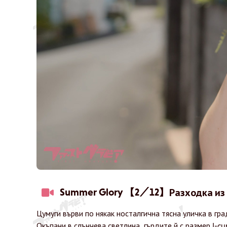
Summer Glory 【2／12】
Разходка из
Цумуги върви по някак носталгична тясна уличка в гра
Окъпани в слънчева светлина, гърдите й с размер I-c