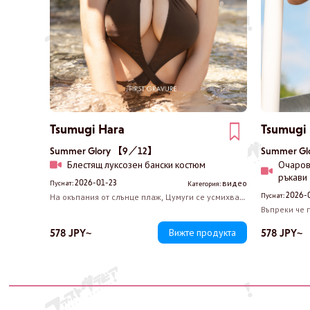
Tsumugi Hara
Tsumugi
Summer Glory 【9／12】
Summer G
Блестящ луксозен бански костюм
Очаров
ръкави
2026-01-23
видео
Пуснат:
Категория:
2026-
Пуснат:
На окъпания от слънце плаж, Цумуги се усмихва
невинно, докато ви пръска с вода. Тя носи дръзък
Въпреки че 
бански костюм с висока кройка, който донякъде
Цумуги носи
напомня на бондаж. Вертикалното деколте
държи невин
578 JPY~
578 JPY~
Вижте продукта
естествено привлича погледа към гърдите й,
гърдите си, 
правейки невъзможно да откъснете поглед от
смутен. Всек
нейното ослепително присъствие.
не знаеш къ