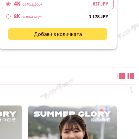
4K
837 JPY
3840x2160px
8K
1 178 JPY
7680x4320px
Добави в количката