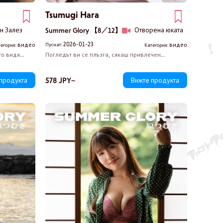
Tsumugi Hara
н Залез
Отворена юката
Summer Glory 【8／12】
2026-01-23
видео
видео
Пуснат:
егория:
Категория:
то видя
Погледът ви се плъзга, сякаш привлечен
ена от
неустоимо от откритата шия на Цумуги, разкрита
ко по-
от нейната юката. През меката цепка в юката й
върля
се вижда голата кожа на вътрешната част на
578 JPY~
продукта
Вижте продукта
то тяло на
бедрото й. Пръстите й се плъзгат по бедрото й –
има нещо
тя вече няма намерение да крие нищо.