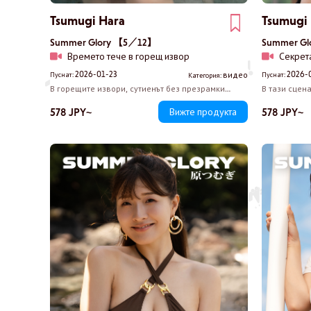
Tsumugi Hara
Tsumugi
Summer Glory 【5／12】
Summer G
Времето тече в горещ извор
Секрет
2026-01-23
2026-
видео
Пуснат:
Пуснат:
Категория:
В горещите извори, сутиенът без презрамки
В тази сцен
смело освобождава деколтето й и погледът ви
напомнящ на
естествено се привлича от извивките на Тсумуги.
която сякаш
578 JPY~
578 JPY~
Вижте продукта
Мократа коса се лепи по кожата й, а изражението
желание. Че
й носи някаква палава привлекателност. Там
линии на тя
стои Тсумуги, провъзгласена за „най-
достатъчен,
съвършеното тяло на ерата Рейва”.
на всеки.