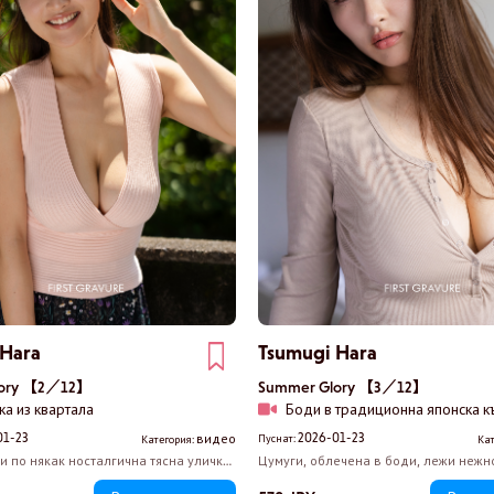
 Hara
Tsumugi Hara
lory 【2／12】
Summer Glory 【3／12】
ка из квартала
Боди в традиционна японска к
01-23
2026-01-23
видео
Пуснат:
Категория:
Кат
и по някак носталгична тясна уличка
Цумуги, облечена в боди, лежи нежн
рибарско пристанище. Дългата й пола
леглото, обляно от светлината на ра