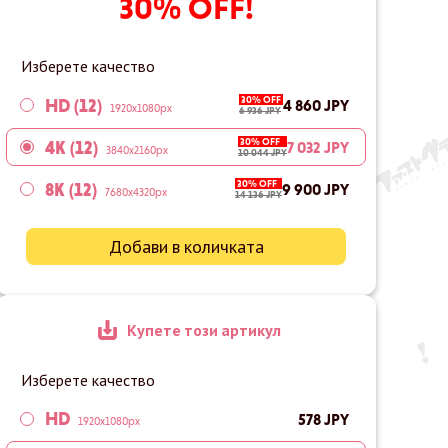
30% OFF!
Изберете качество
30% OFF
HD (12)
4 860 JPY
1920x1080px
6 936 JPY
30% OFF
4K (12)
7 032 JPY
3840x2160px
10 044 JPY
30% OFF
8K (12)
9 900 JPY
7680x4320px
14 136 JPY
Добави в количката
Купете този артикул
Изберете качество
HD
578 JPY
1920x1080px