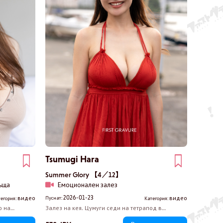
Tsumugi Hara
Summer Glory 【4／12】
ъща
Емоционален залез
2026-01-23
видео
видео
Пуснат:
егория:
Категория:
о на
Залез на кея. Цумуги седи на тетрапод в
нния
червената си рокля без ръкави, отдадена на