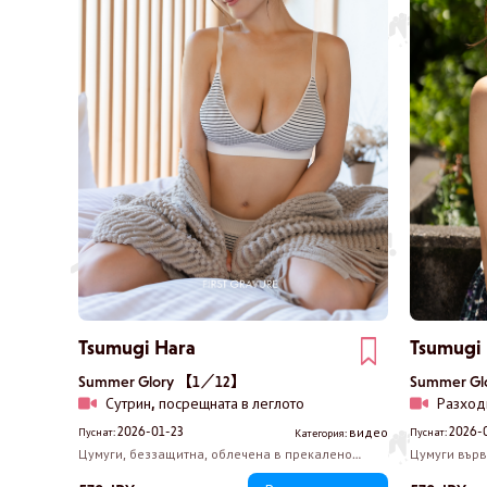
Tsumugi Hara
Tsumugi
Summer Glory 【1／12】
Summer G
Сутрин, посрещната в леглото
Разход
2026-01-23
2026-
видео
Пуснат:
Пуснат:
Категория:
Цумуги, беззащитна, облечена в прекалено
Цумуги върв
голяма качулка в стаята. Докато си играете грубо
в градче с 