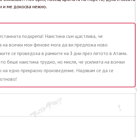
и и ме докосва нежно.
естанната подкрепа! Наистина съм щастлива, че
а на всички мои фенове мога да ви предложа ново
ките се проведоха в рамките на 3 дни през лятото в Атами.
то беше наистина трудно, но мисля, че усилията на всички
 на едно прекрасно произведение. Надявам се да се
 отново!