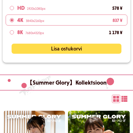
HD
578 ¥
1920x1080px
4K
837 ¥
3840x2160px
8K
1 178 ¥
7680x4320px
Lisa ostukorvi
【Summer Glory】Kollektsioon