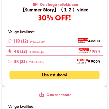
Osta kogu kollektsioon
【Summer Glory】（１２）video
30% OFF!
Valige kvaliteet
30% OFF
HD (12)
4 860 ¥
1920x1080px
6 936 ¥
30% OFF
4K (12)
7 032 ¥
3840x2160px
10 044 ¥
30% OFF
8K (12)
9 900 ¥
7680x4320px
14 136 ¥
Lisa ostukorvi
Osta see toode
Valige kvaliteet