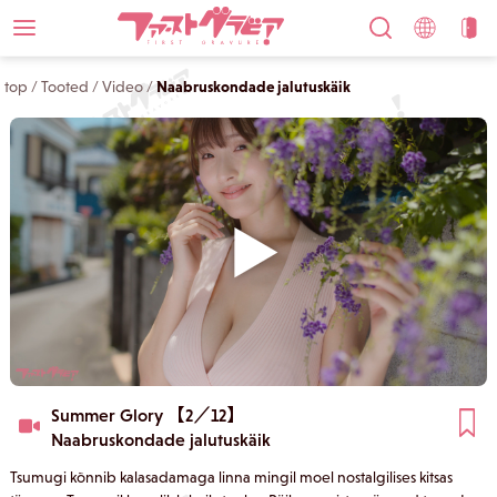
top
/
Tooted
/
Video
/
Naabruskondade jalutuskäik
Summer Glory 【2／12】
Naabruskondade jalutuskäik
Tsumugi kõnnib kalasadamaga linna mingil moel nostalgilises kitsas