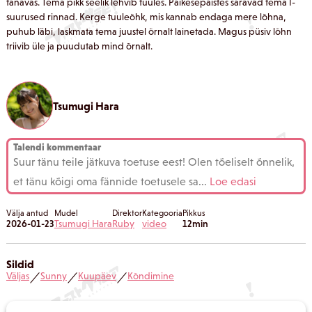
tänavas. Tema pikk seelik lehvib tuules. Päikesepaistes säravad tema I-
suurused rinnad. Kerge tuuleõhk, mis kannab endaga mere lõhna,
puhub läbi, laskmata tema juustel õrnalt lainetada. Magus püsiv lõhn
triivib üle ja puudutab mind õrnalt.
Tsumugi Hara
Talendi kommentaar
Suur tänu teile jätkuva toetuse eest! Olen tõeliselt õnnelik,
et tänu kõigi oma fännide toetusele sa
...
Loe edasi
Välja antud
Mudel
Direktor
Kategooria
Pikkus
2026-01-23
Tsumugi Hara
Ruby
video
12min
Sildid
Väljas
Sunny
Kuupäev
Kõndimine
／
／
／