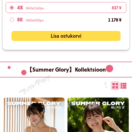
4K
837 ¥
3840x2160px
8K
1 178 ¥
7680x4320px
Lisa ostukorvi
【Summer Glory】Kollektsioon