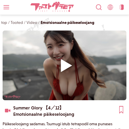
top
/
Tooted
/
Video
/
Emotsionaalne päikeseloojang
Summer Glory 【4／12】
Emotsionaalne päikeseloojang
Päikeseloojang sadamas. Tsumugi istub tetrapodil oma punases