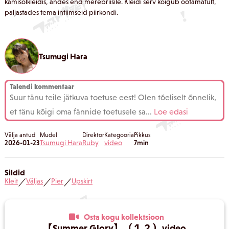
kamisolkleidis, andes end merebriisile. Kleidi serv kõigub ootamatult,
paljastades tema intiimseid piirkondi.
Tsumugi Hara
Talendi kommentaar
Suur tänu teile jätkuva toetuse eest! Olen tõeliselt õnnelik,
et tänu kõigi oma fännide toetusele sa
...
Loe edasi
Välja antud
Mudel
Direktor
Kategooria
Pikkus
2026-01-23
Tsumugi Hara
Ruby
video
7min
Sildid
Kleit
Väljas
Pier
Upskirt
／
／
／
Osta kogu kollektsioon
【Summer Glory】（１２）video