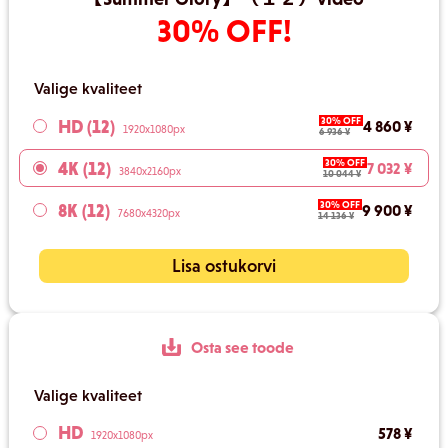
30% OFF!
Valige kvaliteet
30% OFF
HD (12)
4 860 ¥
1920x1080px
6 936 ¥
30% OFF
4K (12)
7 032 ¥
3840x2160px
10 044 ¥
30% OFF
8K (12)
9 900 ¥
7680x4320px
14 136 ¥
Lisa ostukorvi
Osta see toode
Valige kvaliteet
HD
578 ¥
1920x1080px