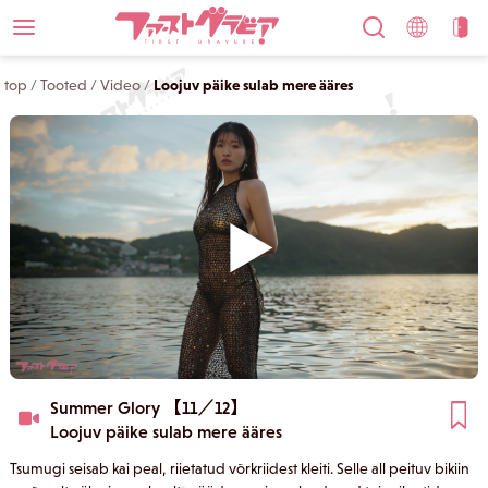
top
/
Tooted
/
Video
/
Loojuv päike sulab mere ääres
Summer Glory 【11／12】
Loojuv päike sulab mere ääres
Tsumugi seisab kai peal, riietatud võrkriidest kleiti. Selle all peituv bikiin