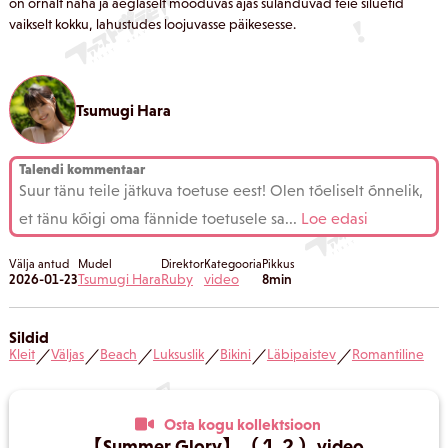
on õrnalt näha ja aeglaselt mööduvas ajas sulanduvad teie siluetid
vaikselt kokku, lahustudes loojuvasse päikesesse.
Tsumugi Hara
Talendi kommentaar
Suur tänu teile jätkuva toetuse eest! Olen tõeliselt õnnelik,
et tänu kõigi oma fännide toetusele sa
...
Loe edasi
Välja antud
Mudel
Direktor
Kategooria
Pikkus
2026-01-23
Tsumugi Hara
Ruby
video
8min
Sildid
Kleit
Väljas
Beach
Luksuslik
Bikini
Läbipaistev
Romantiline
／
／
／
／
／
／
Osta kogu kollektsioon
【Summer Glory】（１２）video