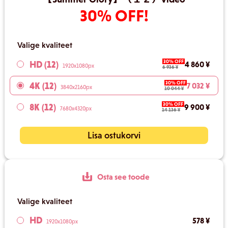
30% OFF!
Valige kvaliteet
30% OFF
HD (12)
4 860 ¥
1920x1080px
6 936 ¥
30% OFF
4K (12)
7 032 ¥
3840x2160px
10 044 ¥
30% OFF
8K (12)
9 900 ¥
7680x4320px
14 136 ¥
Lisa ostukorvi
Osta see toode
Valige kvaliteet
HD
578 ¥
1920x1080px