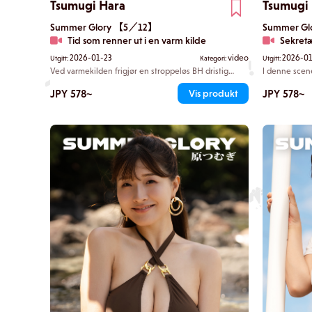
Tsumugi Hara
Tsumugi
Summer Glory 【5／12】
Summer G
Tid som renner ut i en varm kilde
Sekretær
2026-01-23
video
2026-01
Utgitt:
Kategori:
Utgitt:
Ved varmekilden frigjør en stroppeløs BH dristig
I denne scen
hennes dekolletage, og blikket ditt blir naturlig nok
minner om en
dratt mot Tsumugis kurver. Vått hår klistrer seg til
varme som vir
JPY 578~
JPY 578~
Vis produkt
huden hennes, og uttrykket hennes har en litt
ønsker. Den 
rampete sjarm. Der står Tsumugi, hyllet som «den
kroppslinjer,
ultimate kroppen i Reiwa-æraen».
ens fatning ti