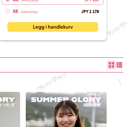
3840x2160px
8K
JPY 1 178
7680x4320px
Legg i handlekurv