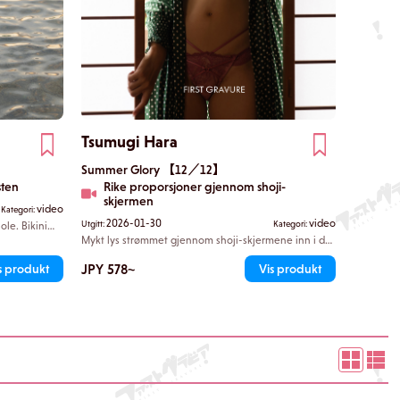
Tsumugi Hara
Summer Glory 【12／12】
sten
Rike proporsjoner gjennom shoji-
skjermen
video
Kategori:
2026-01-30
video
Utgitt:
Kategori:
ole. Bikini
ngsomt
Mykt lys strømmet gjennom shoji-skjermene inn i det
stille
japanske rommet, uten noe overflødig. Tsumugi
dgangen.
hektet langsomt fingrene under midjebåndet, og
JPY 578~
s produkt
Vis produkt
med en nølende bevegelse løsnet stoffet. I neste
øyeblikk kom de frigjorte kurvene til syne.