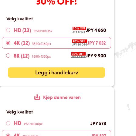
30% OFF!
Velg kvalitet
30% OFF
HD (12)
JPY 4 860
1920x1080px
JPY 6 936
30% OFF
4K (12)
JPY 7 032
3840x2160px
JPY 10 044
30% OFF
8K (12)
JPY 9 900
7680x4320px
JPY 14 136
Legg i handlekurv
Kjøp denne varen
Velg kvalitet
HD
JPY 578
1920x1080px
4K
JPY 837