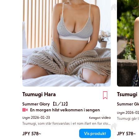
Tsumugi Hara
Tsumugi
Summer Glory 【1／12】
Summer G
En morgen hilst velkommen i sengen
2026-01
Utgitt:
2026-01-23
video
Utgitt:
Kategori:
Tsumugi går l
med en fiske
Tsumugi, som står forsvarsløs i et rom iført en for stor
i vinden. Bad
hettegenser. Dere leker voldsomt på sengen, og
til live. En f
plutselig kommer ansiktet ditt nær. Blikkene deres
JPY 578~
JPY 578~
Vis produkt
gjennom, og l
møtes, og tiden står stille. Den lille avstanden mellom