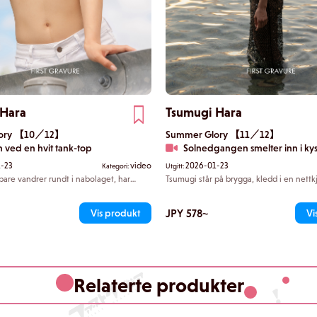
 Hara
Tsumugi Hara
lory 【10／12】
Summer Glory 【11／12】
 ved en hvit tank-top
Solnedgangen smelter inn i ky
-23
video
2026-01-23
Kategori:
Utgitt:
are vandrer rundt i nabolaget, har
Tsumugi står på brygga, kledd i en nettkj
eg en kort T-skjorte uten BH. Mens hun
under kjolen skimtes svakt, og i den la
dig og viser undersiden av brystene
rullende tiden smelter silhuettene deres 
 du som ender opp med å føle deg
sammen mens de forsvinner inn i solne
JPY 578~
Vis produkt
Vi
er gang hun strekker seg på tå, vet du
skal se.
Relaterte produkter