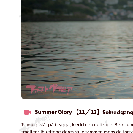
Summer Glory 【11／12】
Solnedgange
Tsumugi står på brygga, kledd i en nettkjole. Bikini u
smelter silhuettene deres stille sammen mens de fors