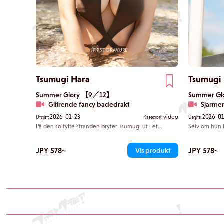
Tsumugi Hara
Tsumugi
Summer Glory 【9／12】
Summer G
Glitrende fancy badedrakt
Sjarmen
2026-01-23
video
2026-01
Utgitt:
Kategori:
Utgitt:
På den solfylte stranden bryter Tsumugi ut i et
Selv om hun b
uskyldig smil mens hun spruter vann på deg. Hun har
Tsumugi på s
på seg en dristig badedrakt med høyt benkutt og et
opptrer uskyl
noe bondage-inspirert utseende. Den vertikale
sine, er det
JPY 578~
JPY 578~
Vis produkt
splitten i utringningen trekker blikket naturlig ned
forvirret. Hv
mot brystspalten hennes, og gjør det umulig å se
ikke hvor du 
bort fra hennes blendende tilstedeværelse.