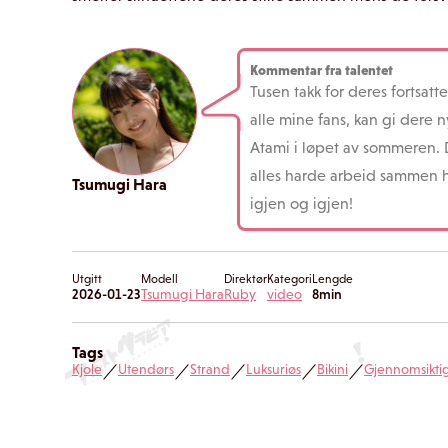
Kommentar fra talentet
Tusen takk for deres fortsatte
alle mine fans, kan gi dere 
Atami i løpet av sommeren. D
alles harde arbeid sammen har
Tsumugi Hara
igjen og igjen!
Utgitt
Modell
Direktør
Kategori
Lengde
2026-01-23
Tsumugi Hara
Ruby
video
8min
Tags
Kjole
Utendørs
Strand
Luksuriøs
Bikini
Gjennomsikti
／
／
／
／
／