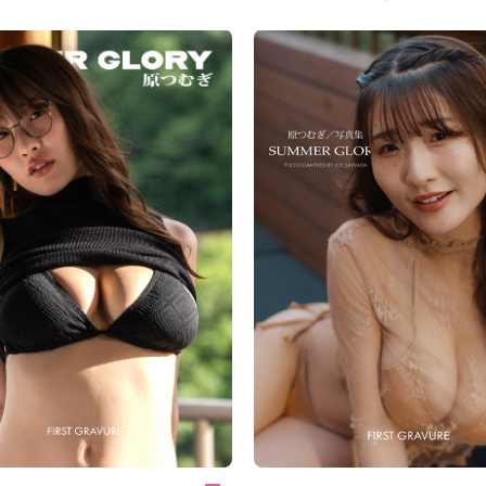
ften svever over og streifer meg
kommer nærmere, som om hun er i ferd
en hemmelighet.