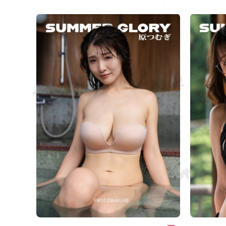
langvarige du
dere klemmer seg fast dypt inne i brystet.
forsiktig.