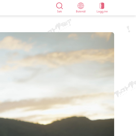
Søk
Bokmål
Logg inn