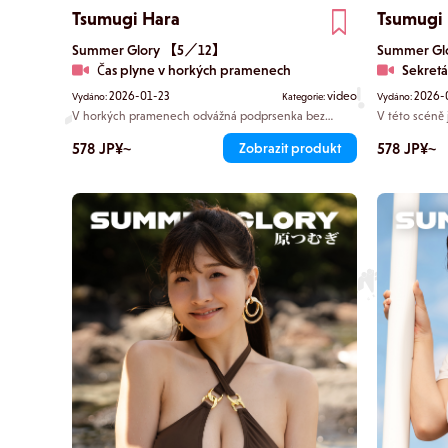
Tsumugi Hara
Tsumugi
Summer Glory 【5／12】
Summer G
Čas plyne v horkých pramenech
Sekretá
2026-01-23
video
2026-
Vydáno:
Kategorie:
Vydáno:
V horkých pramenech odvážná podprsenka bez
V této scéně
ramínek odhaluje její dekolt a váš pohled přirozeně
připomínající
přitahují křivky Tsumugi. Mokré vlasy se jí lepí na kůži
578 JP¥~
která jako by
578 JP¥~
Zobrazit produkt
a její výraz má v sobě něco zlomyslného. Tam stojí
Černé bikiny 
Tsumugi, oslavovaná jako „nejdokonalejší tělo éry
pohled na ni s
Reiwa“.