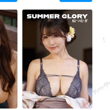
její intimní partie.
bližuje, jako