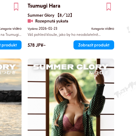
Tsumugi Hara
Summer Glory 【8／12】
Rozepnutá yukata
video
2026-01-23
video
Kategorie:
Vydáno:
Kategorie:
 na Tsumugi
Váš pohled klouže, jako by ho neodolatelně
ždodenního
přitahoval odhalený krk Tsumugi, který vykukuje z
jejího yukaty. Skrz jemnou mezeru v yukate prosvítá
u vrhá krásné
578 JP¥~
t produkt
Zobrazit produkt
nahá kůže jejího vnitřního stehna. Její prsty přejíždějí
tělo. Otočí
po jejím stehně – už nemá v úmyslu nic skrývat.