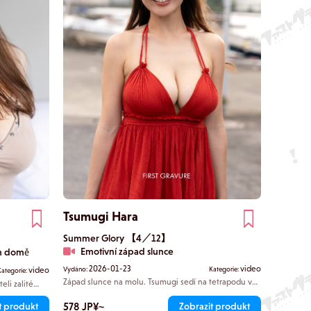
Tsumugi Hara
Summer Glory 【4／12】
Emotivní západ slunce
ém domě
2026-01-23
video
video
Vydáno:
Kategorie:
Kategorie:
Západ slunce na molu. Tsumugi sedí na tetrapodu ve
eli zalité
svých červených šatech a oddává se mořskému
a,
vánku. Lem jejích šatů se nečekaně pohne a odhalí
ky, které
578 JP¥~
t produkt
Zobrazit produkt