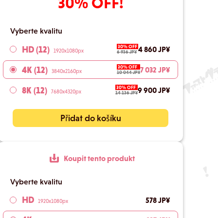
30% OFF!
Vyberte kvalitu
30% OFF
HD (12)
4 860 JP¥
1920x1080px
6 936 JP¥
30% OFF
4K (12)
7 032 JP¥
3840x2160px
10 044 JP¥
30% OFF
8K (12)
9 900 JP¥
7680x4320px
14 136 JP¥
Přidat do košíku
Koupit tento produkt
Vyberte kvalitu
HD
578 JP¥
1920x1080px