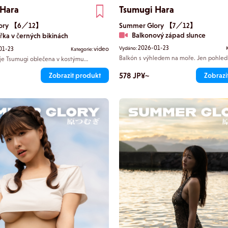
 Hara
Tsumugi Hara
lory 【6／12】
Summer Glory 【7／12】
Balkonový západ slunce
řka v černých bikinách
2026-01-23
01-23
video
Vydáno:
Kategorie:
Balkón s výhledem na moře. Jen pohled
 je Tsumugi oblečena v kostýmu
stojící na tomto místě, odříznutá od ka
m sekretářku a vyzařuje z ní vřelost,
života, mi zrychluje tep. Světlo soumrak
 byla připravena splnit každé vaše přání.
578 JP¥~
Zobrazit produkt
Zobrazi
stíny na Tsumugiino nádherně tvarované 
zdůrazňují její jemné křivky a pouhý
se a v jejím pohledu je něco sladkého.
tačí, aby se člověk přestal ovládat.