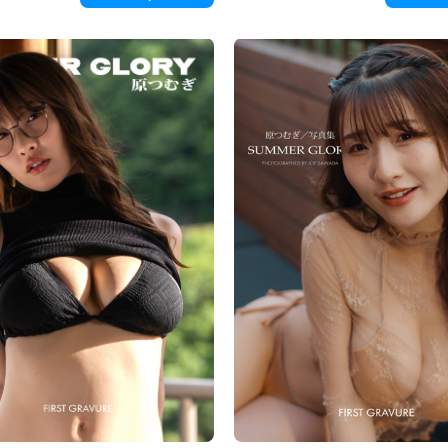
tle. Prochází se svěží vánek nesoucí
promlouvají k divákovi. Její pohled se při
emně jí rozvírá vlasy. Sladká vůně se
by se chystala sdělit tajemství.
hem a jemně se mě dotýká.