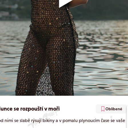
lunce se rozpouští v moři
Oblíbené
d nimi se slabě rýsují bikiny a v pomalu plynoucím čase se vaše