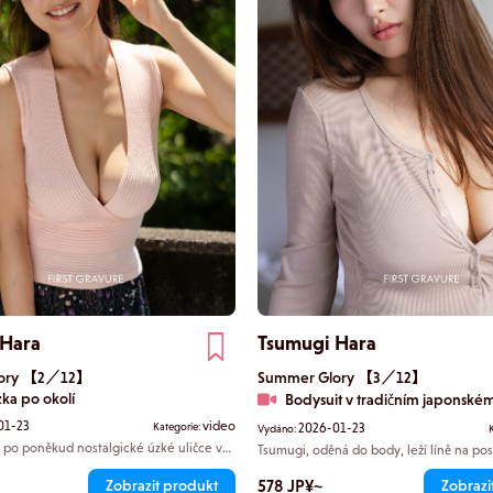
 Hara
Tsumugi Hara
lory 【2／12】
Summer Glory 【3／12】
ka po okolí
Bodysuit v tradičním japonsk
01-23
video
Kategorie:
2026-01-23
Vydáno:
 po poněkud nostalgické úzké uličce v
Tsumugi, oděná do body, leží líně na post
bářským přístavem. Její dlouhá sukně se
odpoledním sluncem. Její pružná postav
 Její prsa velikosti I-cup ožívají ve
vypracovaná baletem, vytváří jemné křiv
578 JP¥~
Zobrazit produkt
Zobrazi