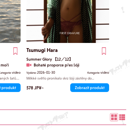
Tsumugi Hara
Summer Glory 【12／12】
v moři
Bohaté proporce přes šóji
video
2026-01-30
video
Kategorie:
Vydáno:
Kategorie:
aných šatů.
Měkké světlo pronikalo skrz šóji zástěny do
lu plynoucím
japonského pokoje, který byl zbaven všeho
 zapadajícím
nadbytečného. Tsumugi pomalu zasunula prsty pod
578 JP¥~
t produkt
Zobrazit produkt
šňůrku v pase a váhavým pohybem rozvázala látku. V
následujícím okamžiku se před očima diváků objevily
uvolněné křivky.