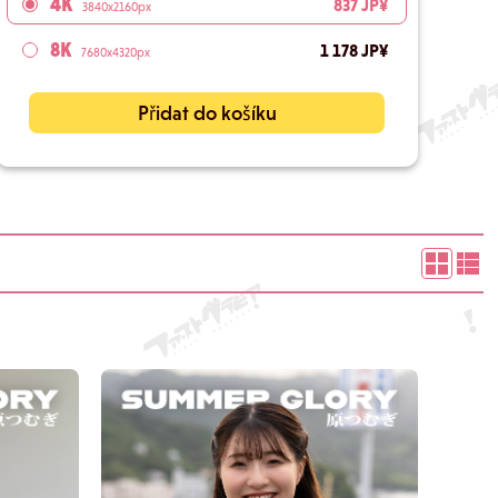
4K
837 JP¥
3840x2160px
8K
1 178 JP¥
7680x4320px
Přidat do košíku