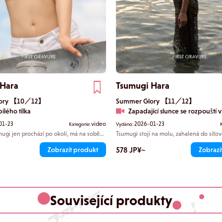
 Hara
Tsumugi Hara
lory 【10／12】
Summer Glory 【11／12】
ílého tílka
Zapadající slunce se rozpouští 
01-23
video
2026-01-23
Kategorie:
Vydáno:
mugi jen prochází po okolí, má na sobě
Tsumugi stojí na molu, zahalená do síťov
 bez podprsenky. Chová se nevinně, ale
Pod nimi se slabě rýsují bikiny a v poma
uje spodní část svých prsou, a nakonec
čase se vaše siluety tiše spojují a mizí v
578 JP¥~
Zobrazit produkt
Zobrazi
slunci.
o se cítí rozpačitě. Pokaždé, když se
ičkách, nevíte, kam se podívat.
Související produkty