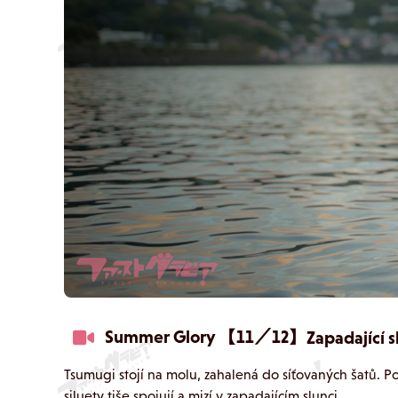
Summer Glory 【11／12】
Zapadající s
Tsumugi stojí na molu, zahalená do síťovaných šatů. Po
siluety tiše spojují a mizí v zapadajícím slunci.