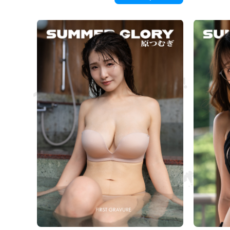
slunečním svě
zastaví. Ta malá vzdálenost mezi vámi vám svírá hruď.
vůni moře a j
vznáší vzduc