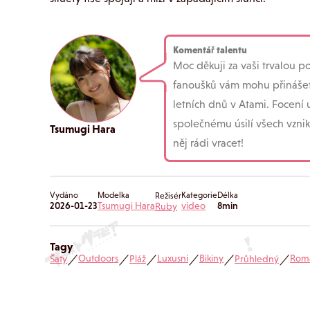
Komentář talentu
Moc děkuji za vaši trvalou 
fanoušků vám mohu přinášet 
letních dnů v Atami. Focení 
společnému úsilí všech vznik
Tsumugi Hara
něj rádi vracet!
Vydáno
Modelka
Kategorie
Délka
Režisér
2026-01-23
Tsumugi Hara
video
8min
Ruby
Tagy
Outdoors
Luxusní
Bikiny
Roma
Šaty
Pláž
Průhledný
／
／
／
／
／
／