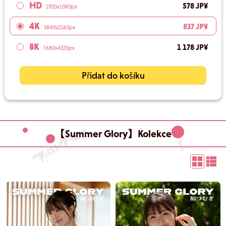
HD
578 JP¥
1920x1080px
4K
837 JP¥
3840x2160px
8K
1 178 JP¥
7680x4320px
Přidat do košíku
【Summer Glory】Kolekce