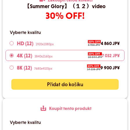
【Summer Glory】（１２）video
30% OFF!
Vyberte kvalitu
30% OFF
HD (12)
4 860 JP¥
1920x1080px
6 936 JP¥
30% OFF
4K (12)
7 032 JP¥
3840x2160px
10 044 JP¥
30% OFF
8K (12)
9 900 JP¥
7680x4320px
14 136 JP¥
Přidat do košíku
Koupit tento produkt
Vyberte kvalitu