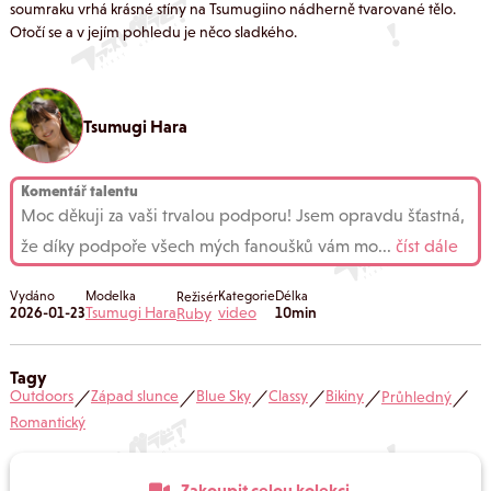
soumraku vrhá krásné stíny na Tsumugiino nádherně tvarované tělo.
Otočí se a v jejím pohledu je něco sladkého.
Tsumugi Hara
Komentář talentu
Moc děkuji za vaši trvalou podporu! Jsem opravdu šťastná,
že díky podpoře všech mých fanoušků vám mo
...
číst dále
Vydáno
Modelka
Kategorie
Délka
Režisér
2026-01-23
Tsumugi Hara
video
10min
Ruby
Tagy
Outdoors
Západ slunce
Blue Sky
Classy
Bikiny
Průhledný
／
／
／
／
／
／
Romantický
Zakoupit celou kolekci