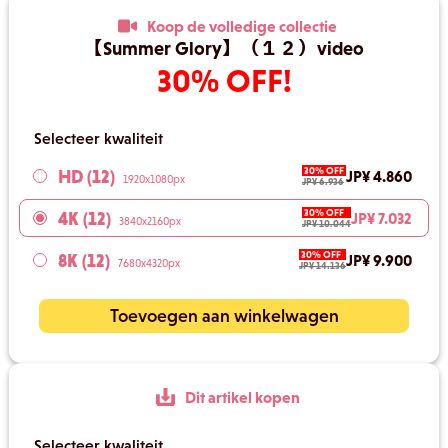
Koop de volledige collectie
【Summer Glory】（１２）video
30% OFF!
Selecteer kwaliteit
30% OFF
HD (12)
JP¥ 4.860
1920x1080px
JP¥ 6.936
30% OFF
4K (12)
JP¥ 7.032
3840x2160px
JP¥ 10.044
30% OFF
8K (12)
JP¥ 9.900
7680x4320px
JP¥ 14.136
Toevoegen aan winkelwagen
Dit artikel kopen
Selecteer kwaliteit