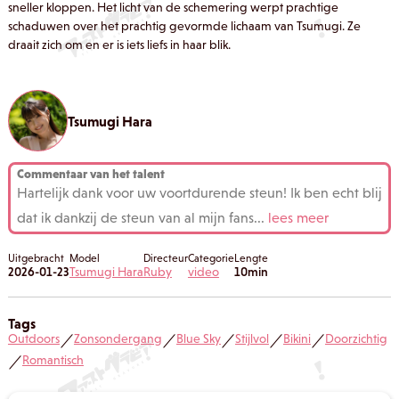
sneller kloppen. Het licht van de schemering werpt prachtige
schaduwen over het prachtig gevormde lichaam van Tsumugi. Ze
draait zich om en er is iets liefs in haar blik.
Tsumugi Hara
Commentaar van het talent
Hartelijk dank voor uw voortdurende steun! Ik ben echt blij
dat ik dankzij de steun van al mijn fans
...
lees meer
Uitgebracht
Model
Directeur
Categorie
Lengte
2026-01-23
Tsumugi Hara
Ruby
video
10min
Tags
Outdoors
Zonsondergang
Blue Sky
Stijlvol
Bikini
Doorzichtig
／
／
／
／
／
Romantisch
／