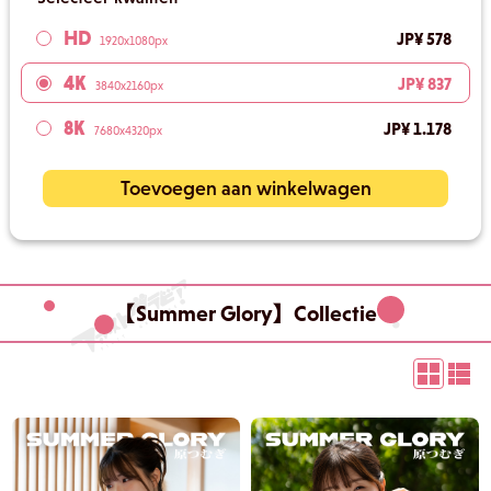
HD
JP¥ 578
1920x1080px
4K
JP¥ 837
3840x2160px
8K
JP¥ 1.178
7680x4320px
Toevoegen aan winkelwagen
【Summer Glory】Collectie