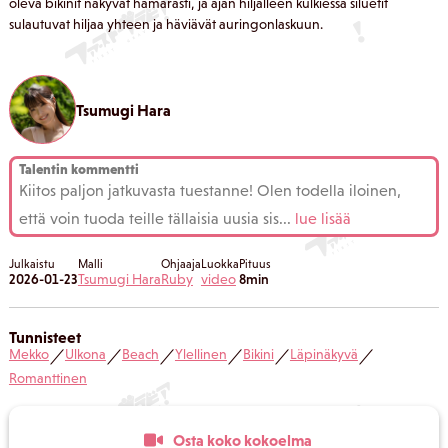
oleva bikinit näkyvät hämärästi, ja ajan hiljalleen kulkiessa siluetit
sulautuvat hiljaa yhteen ja häviävät auringonlaskuun.
Tsumugi Hara
Talentin kommentti
Kiitos paljon jatkuvasta tuestanne! Olen todella iloinen,
että voin tuoda teille tällaisia uusia sis
...
lue lisää
Julkaistu
Malli
Ohjaaja
Luokka
Pituus
2026-01-23
Tsumugi Hara
Ruby
video
8min
Tunnisteet
Mekko
Ulkona
Beach
Ylellinen
Bikini
Läpinäkyvä
／
／
／
／
／
／
Romanttinen
Osta koko kokoelma