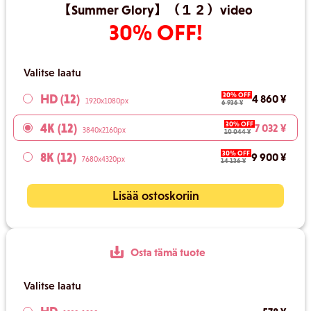
【Summer Glory】（１２）video
30% OFF!
Valitse laatu
30% OFF
HD (12)
4 860 ¥
1920x1080px
6 936 ¥
30% OFF
4K (12)
7 032 ¥
3840x2160px
10 044 ¥
30% OFF
8K (12)
9 900 ¥
7680x4320px
14 136 ¥
Lisää ostoskoriin
Osta tämä tuote
Valitse laatu