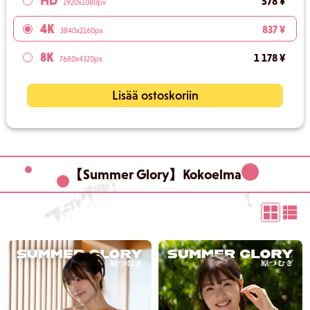
HD
578 ¥
1920x1080px
4K
837 ¥
3840x2160px
8K
1 178 ¥
7680x4320px
Lisää ostoskoriin
【Summer Glory】Kokoelma