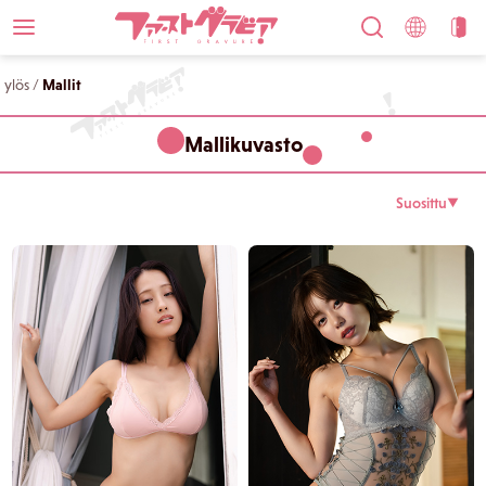
ylös
/
Mallit
Mallikuvasto
Suosittu
▼