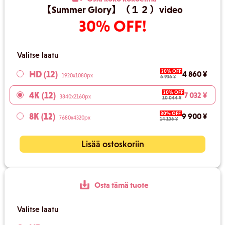
【Summer Glory】（１２）video
30% OFF!
Valitse laatu
30% OFF
HD (12)
4 860 ¥
1920x1080px
6 936 ¥
30% OFF
4K (12)
7 032 ¥
3840x2160px
10 044 ¥
30% OFF
8K (12)
9 900 ¥
7680x4320px
14 136 ¥
Lisää ostoskoriin
Osta tämä tuote
Valitse laatu