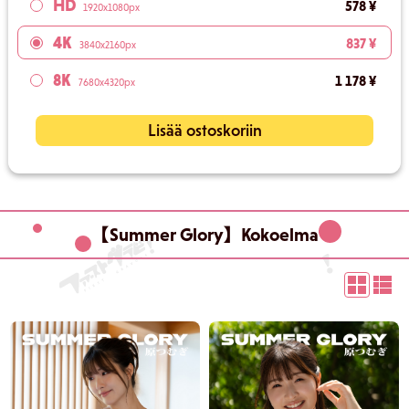
HD
578 ¥
1920x1080px
4K
837 ¥
3840x2160px
8K
1 178 ¥
7680x4320px
Lisää ostoskoriin
【Summer Glory】Kokoelma