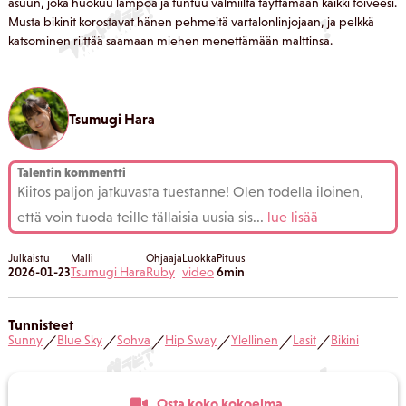
asuun, joka huokuu lämpöä ja tuntuu valmiilta täyttämään kaikki toiveesi.
Musta bikinit korostavat hänen pehmeitä vartalonlinjojaan, ja pelkkä
katsominen riittää saamaan miehen menettämään malttinsa.
Tsumugi Hara
Talentin kommentti
Kiitos paljon jatkuvasta tuestanne! Olen todella iloinen,
että voin tuoda teille tällaisia uusia sis
...
lue lisää
Julkaistu
Malli
Ohjaaja
Luokka
Pituus
2026-01-23
Tsumugi Hara
Ruby
video
6min
Tunnisteet
Sunny
Blue Sky
Sohva
Hip Sway
Ylellinen
Lasit
Bikini
／
／
／
／
／
／
Osta koko kokoelma