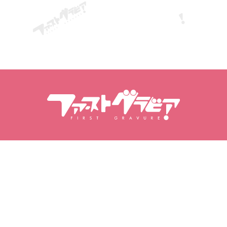
ค้นหาเนื้อหา
ค้นหาโมเดล
ผลิตภัณฑ์
แบบจำลอง
ผลงานยอดนิยม
การจัดอันดับแบบจำลอง
วิดีโอ
โฟโต้บุ๊ค