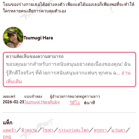
โยนของร่างกายเธอได้อย่างลงตัว เพียงแค่ได้มองเธอก็เพียงพอที่จะทำให้
ใครหลายคนเสียการควบคุมตัวเอง
Tsumugi Hara
ความคิดเห็นของความสามารถ
ขอบคุณมากสำหรับการสนับสนุนอย่างต่อเนื่องของคุณ! ฉัน
รู้สึกดีใจจริงๆ ที่ด้วยการสนับสนุนจากแฟนๆ ทุกคน ฉ
...
อ่าน
เพิ่มเติม
เผยแพร่
แบบจำลอง
ผู้อำนวยการ
หมวดหมู่
ความยาว
2026-01-23
Tsumugi Hara
Ruby
วิดีโอ
6นาที
แท็ก
แดดจ้า
／
ฟ้าคราม
／
โซฟา
／
การแกว่งสะโพก
／
หรูหรา
／
แว่นตา
／
บิกินี