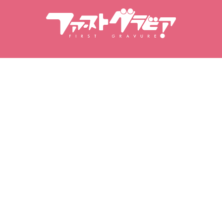
Търсене Съдържание
Търсене на модели
Продукти
Модели
Популярни издания
Класация на модели
Видеоклипове
Фотоалбуми
Фотосесии
Моята гравира
Моите любими
Закупени видеоклипове
Любими модели
Закупени фотосесии
Любими видеоклипове
Закупени фотоалбуми
Любими фотосесии
Любими фотоалбуми