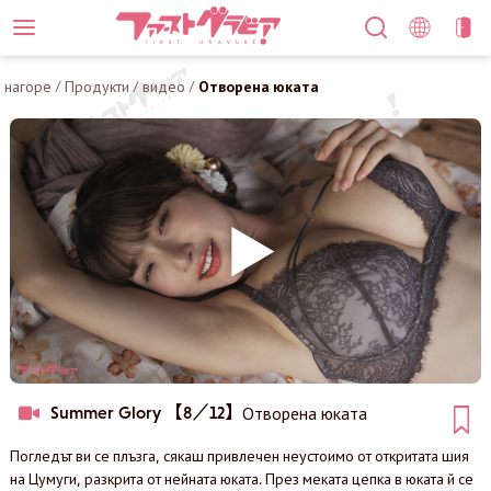
нагоре
/
Продукти
/
видео
/
Отворена юката
Summer Glory 【8／12】
Отворена юката
Погледът ви се плъзга, сякаш привлечен неустоимо от откритата шия
на Цумуги, разкрита от нейната юката. През меката цепка в юката й се