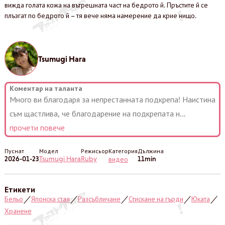
вижда голата кожа на вътрешната част на бедрото й. Пръстите й се
плъзгат по бедрото й – тя вече няма намерение да крие нищо.
Tsumugi Hara
Коментар на таланта
Много ви благодаря за непрестанната подкрепа! Наистина
съм щастлива, че благодарение на подкрепата н
...
прочети повече
Пуснат
Модел
Режисьор
Категория
Дължина
2026-01-23
Tsumugi Hara
Ruby
11min
видео
Етикети
Бельо
Японска стая
Разсъбличане
Стискане на гърди
Юката
／
／
／
／
／
Хранене