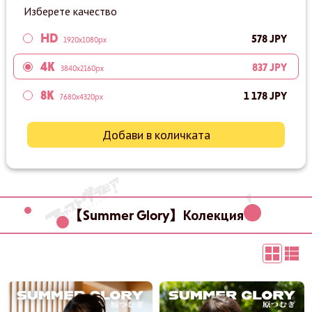
Изберете качество
HD
578 JPY
1920x1080px
4K
837 JPY
3840x2160px
8K
1 178 JPY
7680x4320px
Добави в количката
【Summer Glory】Колекция