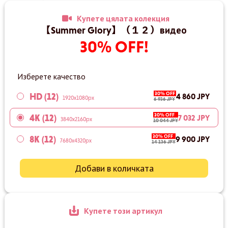
Купете цялата колекция
【Summer Glory】（１２）видео
30% OFF!
Изберете качество
30% OFF
HD (12)
4 860 JPY
1920x1080px
6 936 JPY
30% OFF
4K (12)
7 032 JPY
3840x2160px
10 044 JPY
30% OFF
8K (12)
9 900 JPY
7680x4320px
14 136 JPY
Добави в количката
Купете този артикул