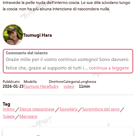
intravede la pelle nuda dell'interno coscia. Le sue dita scivolano lungo
la coscia: non ha più alcuna intenzione di nascondere nulla.
Tsumugi Hara
Commento del talento
Grazie mille per il vostro continuo sostegno! Sono davvero
felice che, grazie al supporto di tutti i
...
continua a leggere
Pubblicato
Modella
Direttore
Categoria
Lunghezza
2026-01-23
Tsumugi Hara
Ruby
video
11min
Tag
Intimo
Stanza giapponese
Spogliarsi
Spremitura del seno
／
／
／
／
Yukata
Mangiare
／