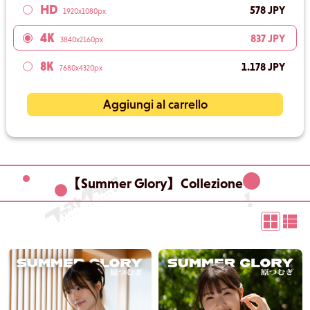
HD
578 JPY
1920x1080px
4K
837 JPY
3840x2160px
8K
1.178 JPY
7680x4320px
Aggiungi al carrello
【Summer Glory】Collezione