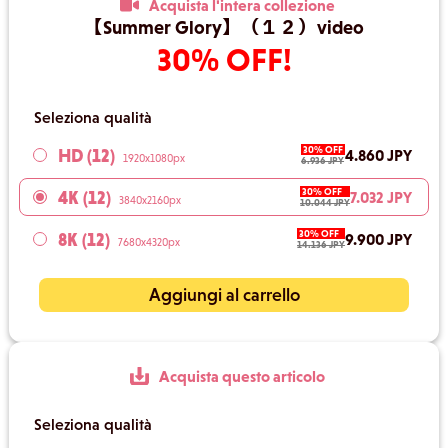
Acquista l'intera collezione
【Summer Glory】（１２）video
30% OFF!
Seleziona qualità
30% OFF
HD (12)
4.860 JPY
1920x1080px
6.936 JPY
30% OFF
4K (12)
7.032 JPY
3840x2160px
10.044 JPY
30% OFF
8K (12)
9.900 JPY
7680x4320px
14.136 JPY
Aggiungi al carrello
Acquista questo articolo
Seleziona qualità