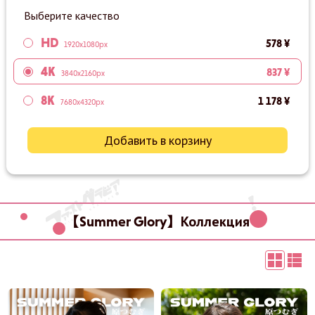
Выберите качество
HD
578 ¥
1920x1080px
4K
837 ¥
3840x2160px
8K
1 178 ¥
7680x4320px
Добавить в корзину
【Summer Glory】Коллекция