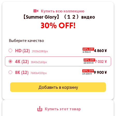
Купить всю коллекцию
【Summer Glory】（１２）видео
30% OFF!
Выберите качество
30% OFF
HD (12)
4 860 ¥
1920x1080px
6 936 ¥
30% OFF
4K (12)
7 032 ¥
3840x2160px
10 044 ¥
30% OFF
8K (12)
9 900 ¥
7680x4320px
14 136 ¥
Добавить в корзину
Купить этот товар