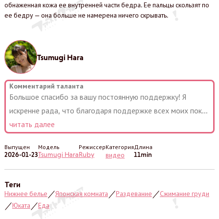
обнаженная кожа ее внутренней части бедра. Ее пальцы скользят по
ее бедру — она больше не намерена ничего скрывать.
Tsumugi Hara
Комментарий таланта
Большое спасибо за вашу постоянную поддержку! Я
искренне рада, что благодаря поддержке всех моих пок
...
читать далее
Выпущен
Модель
Режиссер
Категория
Длина
2026-01-23
Tsumugi Hara
Ruby
11min
видео
Теги
Нижнее белье
Японская комната
Раздевание
Сжимание груди
／
／
／
Юката
Еда
／
／