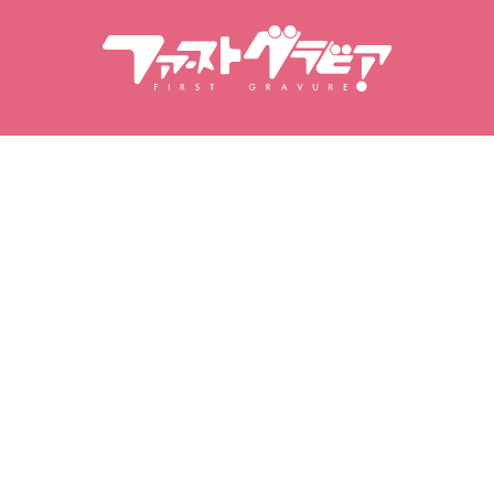
Поиск по содержанию
Поиск моделей
Продукты
Модели
Популярные релизы
Рейтинг моделей
Видео
Фотоальбомы
Фотосеты
Моя гравировка
Мои избранные
Купленные видео
Любимые модели
Приобретенные наборы
Избранные видео
фотографий
Избранные фотосеты
Купленные фотоальбомы