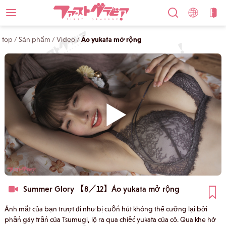
top
/
Sản phẩm
/
Video
/
Áo yukata mở rộng
Summer Glory 【8／12】
Áo yukata mở rộng
Ánh mắt của bạn trượt đi như bị cuốn hút không thể cưỡng lại bởi
phần gáy trần của Tsumugi, lộ ra qua chiếc yukata của cô. Qua khe hở