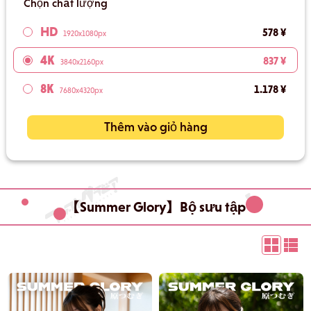
Chọn chất lượng
HD
578 ¥
1920x1080px
4K
837 ¥
3840x2160px
8K
1.178 ¥
7680x4320px
Thêm vào giỏ hàng
【Summer Glory】Bộ sưu tập