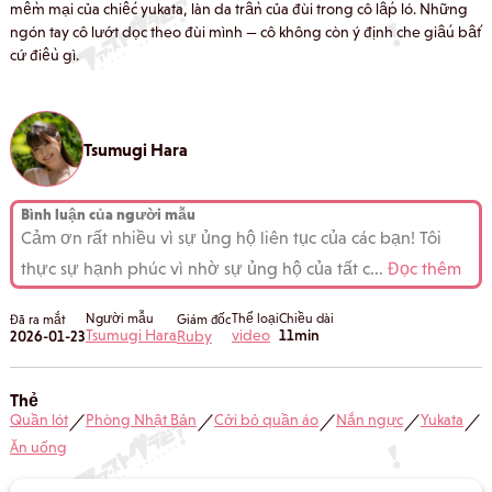
mềm mại của chiếc yukata, làn da trần của đùi trong cô lấp ló. Những
ngón tay cô lướt dọc theo đùi mình — cô không còn ý định che giấu bất
cứ điều gì.
Tsumugi Hara
Bình luận của người mẫu
Cảm ơn rất nhiều vì sự ủng hộ liên tục của các bạn! Tôi
thực sự hạnh phúc vì nhờ sự ủng hộ của tất c
...
Đọc thêm
Người mẫu
Thể loại
Chiều dài
Đã ra mắt
Giám đốc
Tsumugi Hara
video
11min
2026-01-23
Ruby
Thẻ
Quần lót
Phòng Nhật Bản
Cởi bỏ quần áo
Nắn ngực
Yukata
／
／
／
／
／
Ăn uống