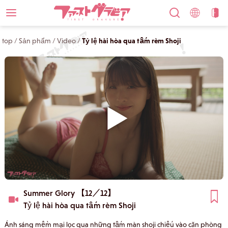
top
/
Sản phẩm
/
Video
/
Tỷ lệ hài hòa qua tấm rèm Shoji
Summer Glory 【12／12】
Tỷ lệ hài hòa qua tấm rèm Shoji
Ánh sáng mềm mại lọc qua những tấm màn shoji chiếu vào căn phòng