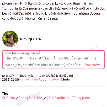
phong cách Nhật Bản, không có bất kỳ vật dụng thừa thãi nào.
Tsumugi từ từ đưa ngón tay vào dây thắt lưng, và với một cử chỉ do dự,
lớp vải bắt đầu tuột ra. Trong khoảnh khắc tiếp theo, những đường
cong được giải phóng hiện ra rõ ràng.
Tsumugi Hara
Bình luận của người mẫu
Cảm ơn rất nhiều vì sự ủng hộ liên tục của các bạn! Tôi
thực sự hạnh phúc vì nhờ sự ủng hộ của tất c
...
Đọc thêm
Người mẫu
Thể loại
Chiều dài
Đã ra mắt
Giám đốc
Tsumugi Hara
video
12min
2026-01-30
Ruby
Thẻ
Quần lót
Phòng Nhật Bản
Cởi bỏ quần áo
Trang phục
／
／
／