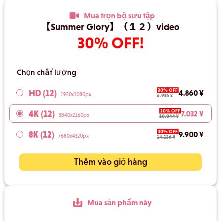
Mua trọn bộ sưu tập
【Summer Glory】（１２）video
30% OFF!
Chọn chất lượng
30% OFF
HD (12)
4.860 ¥
1920x1080px
6.936 ¥
30% OFF
4K (12)
7.032 ¥
3840x2160px
10.044 ¥
30% OFF
8K (12)
9.900 ¥
7680x4320px
14.136 ¥
Thêm vào giỏ hàng
Mua sản phẩm này