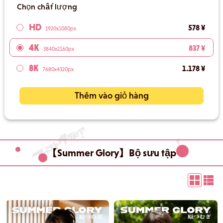
Chọn chất lượng
HD
578 ¥
1920x1080px
4K
837 ¥
3840x2160px
8K
1.178 ¥
7680x4320px
Thêm vào giỏ hàng
【Summer Glory】Bộ sưu tập