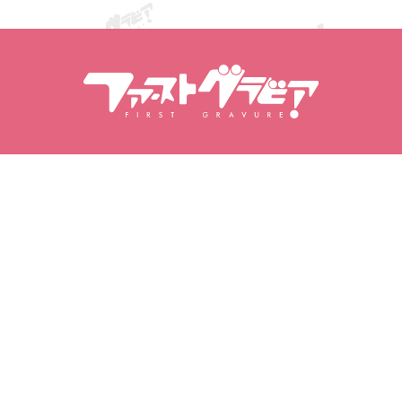
搜索内容
模特搜索
产品
模特
热门作品
模特排行榜
视频
写真集
写真集
我的写真
我的收藏
已购买视频
最爱模特