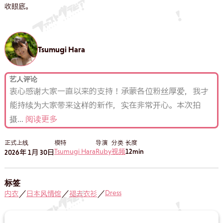
收眼底。
Tsumugi Hara
艺人评论
衷心感谢大家一直以来的支持！承蒙各位粉丝厚爱，我才
能持续为大家带来这样的新作，实在非常开心。本次拍
摄
...
阅读更多
正式上线
模特
导演
分类
长度
Tsumugi Hara
Ruby
视频
12min
2026年 1月 30日
标签
Dress
内衣
日本风情馆
褪去衣衫
／
／
／