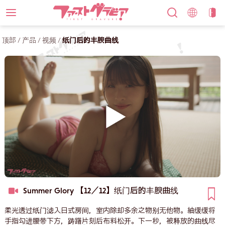
顶部
/
产品
/
视频
/
纸门后的丰腴曲线
Summer Glory 【12／12】
纸门后的丰腴曲线
柔光透过纸门滤入日式房间，室内除却多余之物别无他物。紬缓缓将
手指勾进腰带下方，踌躇片刻后布料松开。下一秒，被释放的曲线尽