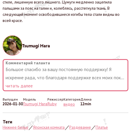
стиле, лишенную всего лишнего. Цумуги медленно зацепила
пальцами за пояс на талии и, колеблясь, расстегнула ткань. В
следующий момент освободившиеся изгибы тела стали видны во
всей красе.
Tsumugi Hara
Комментарий таланта
Большое спасибо за вашу постоянную поддержку! Я
искренне рада, что благодаря поддержке всех моих пок
...
читать далее
Выпущен
Модель
Режиссер
Категория
Длина
2026-01-30
Tsumugi Hara
Ruby
12min
видео
Теги
Нижнее белье
Японская комната
Раздевание
Платье
／
／
／