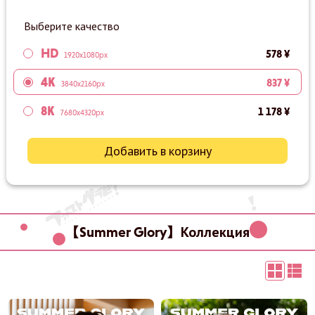
Выберите качество
HD
578 ¥
1920x1080px
4K
837 ¥
3840x2160px
8K
1 178 ¥
7680x4320px
Добавить в корзину
【Summer Glory】Коллекция