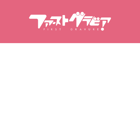
Поиск по содержанию
Поиск моделей
Продукты
Модели
Популярные релизы
Рейтинг моделей
Видео
Фотоальбомы
Фотосеты
Моя гравировка
Мои избранные
Купленные видео
Любимые модели
Приобретенные наборы
Избранные видео
фотографий
Избранные фотосеты