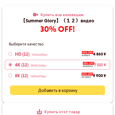
Купить всю коллекцию
【Summer Glory】（１２）видео
30% OFF!
Выберите качество
30% OFF
HD (12)
4 860 ¥
1920x1080px
6 936 ¥
30% OFF
4K (12)
7 032 ¥
3840x2160px
10 044 ¥
30% OFF
8K (12)
9 900 ¥
7680x4320px
14 136 ¥
Добавить в корзину
Купить этот товар