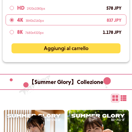
HD
578 JPY
1920x1080px
4K
837 JPY
3840x2160px
8K
1.178 JPY
7680x4320px
Aggiungi al carrello
【Summer Glory】Collezione