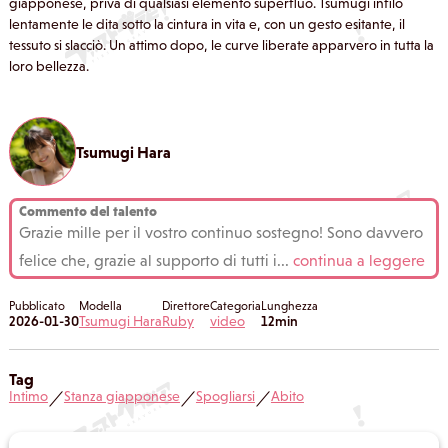
giapponese, priva di qualsiasi elemento superfluo. Tsumugi infilò
lentamente le dita sotto la cintura in vita e, con un gesto esitante, il
tessuto si slacciò. Un attimo dopo, le curve liberate apparvero in tutta la
loro bellezza.
Tsumugi Hara
Commento del talento
Grazie mille per il vostro continuo sostegno! Sono davvero
felice che, grazie al supporto di tutti i
...
continua a leggere
Pubblicato
Modella
Direttore
Categoria
Lunghezza
2026-01-30
Tsumugi Hara
Ruby
video
12min
Tag
Intimo
Stanza giapponese
Spogliarsi
Abito
／
／
／