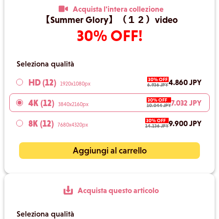
Acquista l'intera collezione
【Summer Glory】（１２）video
30% OFF!
Seleziona qualità
30% OFF
HD (12)
4.860 JPY
1920x1080px
6.936 JPY
30% OFF
4K (12)
7.032 JPY
3840x2160px
10.044 JPY
30% OFF
8K (12)
9.900 JPY
7680x4320px
14.136 JPY
Aggiungi al carrello
Acquista questo articolo
Seleziona qualità