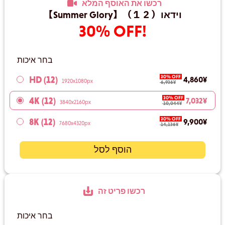
רכשו את האוסף המלא
【Summer Glory】（１２）וידאו
30% OFF!
בחר איכות
30% OFF
HD (12)
‏4,860 ‏¥
1920x1080px
‏6,936 ‏¥
30% OFF
4K (12)
‏7,032 ‏¥
3840x2160px
‏10,044 ‏¥
30% OFF
8K (12)
‏9,900 ‏¥
7680x4320px
‏14,136 ‏¥
הוסף לסל
רכשו פריט זה
בחר איכות