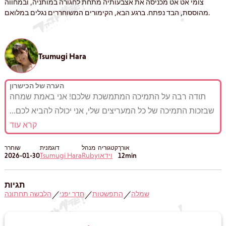
צומי אט אט מכניסה את אצבעותיה מתחת לחגורה במותניה, ובמחווה
מהוססת, הבד נפתח. ברגע הבא, הקימורים המשוחררים נגלים במלואם.
Tsumugi Hara
הערה של הכישרון
תודה רבה על התמיכה המתמשכת שלכם! אני באמת שמחה
שבזכות התמיכה של כל המעריצים שלי, אני יכולה להביא לכם
...
קרא עוד
אורך
קטגוריה
מנהל
דוגמנית
שוחרר
12min
וידאו
Ruby
Tsumugi Hara
2026-01-30
תגיות
שמלה
התפשטות
חדר יפני
הלבשה תחתונה
／
／
／