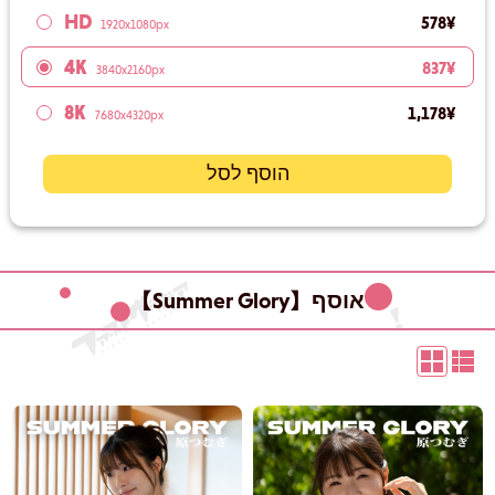
HD
‏578 ‏¥
1920x1080px
4K
‏837 ‏¥
3840x2160px
8K
‏1,178 ‏¥
7680x4320px
הוסף לסל
【Summer Glory】אוסף