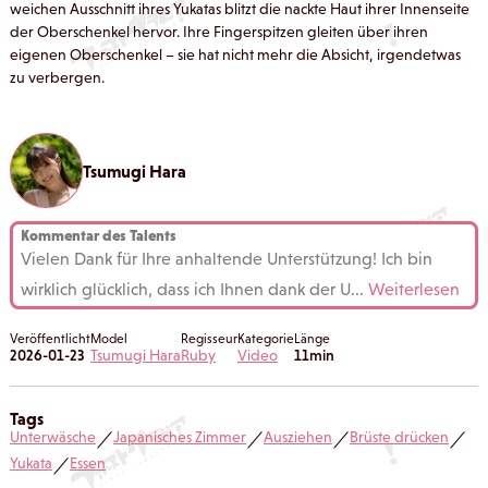
weichen Ausschnitt ihres Yukatas blitzt die nackte Haut ihrer Innenseite
der Oberschenkel hervor. Ihre Fingerspitzen gleiten über ihren
eigenen Oberschenkel – sie hat nicht mehr die Absicht, irgendetwas
zu verbergen.
Tsumugi Hara
Kommentar des Talents
Vielen Dank für Ihre anhaltende Unterstützung! Ich bin
wirklich glücklich, dass ich Ihnen dank der U
...
Weiterlesen
Veröffentlicht
Model
Regisseur
Kategorie
Länge
2026-01-23
Tsumugi Hara
Ruby
Video
11min
Tags
Unterwäsche
Japanisches Zimmer
Ausziehen
Brüste drücken
／
／
／
／
Yukata
Essen
／