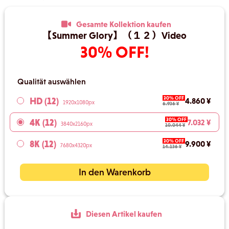
Gesamte Kollektion kaufen
【Summer Glory】（１２）Video
30% OFF!
Qualität auswählen
30% OFF
HD (12)
4.860 ¥
1920x1080px
6.936 ¥
30% OFF
4K (12)
7.032 ¥
3840x2160px
10.044 ¥
30% OFF
8K (12)
9.900 ¥
7680x4320px
14.136 ¥
In den Warenkorb
Diesen Artikel kaufen