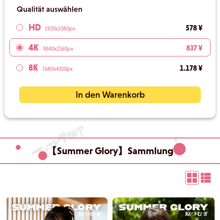
Qualität auswählen
HD
578 ¥
1920x1080px
4K
837 ¥
3840x2160px
8K
1.178 ¥
7680x4320px
In den Warenkorb
【Summer Glory】Sammlung