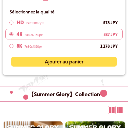
Sélectionnez la qualité
HD
578 JPY
1920x1080px
4K
837 JPY
3840x2160px
8K
1 178 JPY
7680x4320px
Ajouter au panier
【Summer Glory】Collection