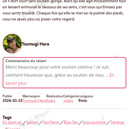
un t-shirt court sans soutien-gorge. Alors qu'elle agit innocemment tout
en laissant entrevoir le dessous de ses seins, c'est vous qui finissez par
vous sentir troublé. Chaque fois qu'elle se met sur la pointe des pieds,
vous ne savez plus où poser votre regard.
Tsumugi Hara
Commentaire du talent
Merci beaucoup pour votre soutien continu ! Je suis
vraiment heureuse que, grâce au soutien de tous
...
En
savoir plus
Publié
Mannequin
Réalisateur
Catégorie
Longueur
2026-01-23
Tsumugi Hara
Ruby
vidéo
9min
Tags
En plein air
Sunset
Hot Pants
Blue Sky
Sous-poitrine
Tanktop
／
／
／
／
／