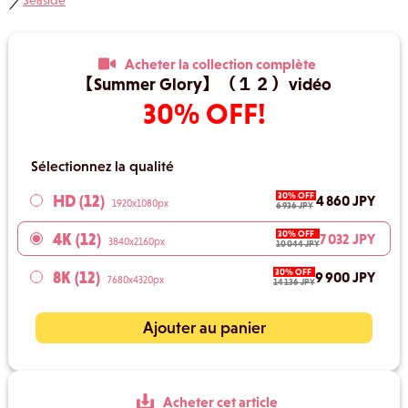
Seaside
／
Acheter la collection complète
【Summer Glory】（１２）vidéo
30% OFF!
Sélectionnez la qualité
30% OFF
HD (12)
4 860 JPY
1920x1080px
6 936 JPY
30% OFF
4K (12)
7 032 JPY
3840x2160px
10 044 JPY
30% OFF
8K (12)
9 900 JPY
7680x4320px
14 136 JPY
Ajouter au panier
Acheter cet article