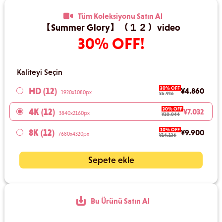
Tüm Koleksiyonu Satın Al
【Summer Glory】（１２）video
30% OFF!
Kaliteyi Seçin
30% OFF
HD (12)
¥4.860
1920x1080px
¥6.936
30% OFF
4K (12)
¥7.032
3840x2160px
¥10.044
30% OFF
8K (12)
¥9.900
7680x4320px
¥14.136
Sepete ekle
Bu Ürünü Satın Al