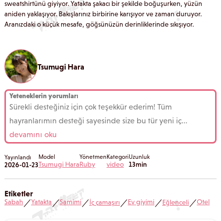
sweatshirtünü giyiyor. Yatakta şakacı bir şekilde boğuşurken, yüzün
aniden yaklaşıyor. Bakışlarınız birbirine karışıyor ve zaman duruyor.
Aranızdaki o küçük mesafe, göğsünüzün derinliklerinde sıkışıyor.
Tsumugi Hara
Yeteneklerin yorumları
Sürekli desteğiniz için çok teşekkür ederim! Tüm
hayranlarımın desteği sayesinde size bu tür yeni iç
...
devamını oku
Model
Yönetmen
Kategori
Uzunluk
Yayınlandı
Tsumugi Hara
Ruby
video
13min
2026-01-23
Etiketler
Sabah
Yatakta
Samimi
Ev giyimi
Otel
İç çamaşırı
Eğlenceli
／
／
／
／
／
／