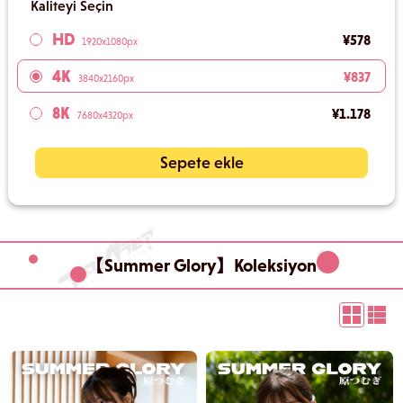
Kaliteyi Seçin
HD
¥578
1920x1080px
4K
¥837
3840x2160px
8K
¥1.178
7680x4320px
Sepete ekle
【Summer Glory】Koleksiyon