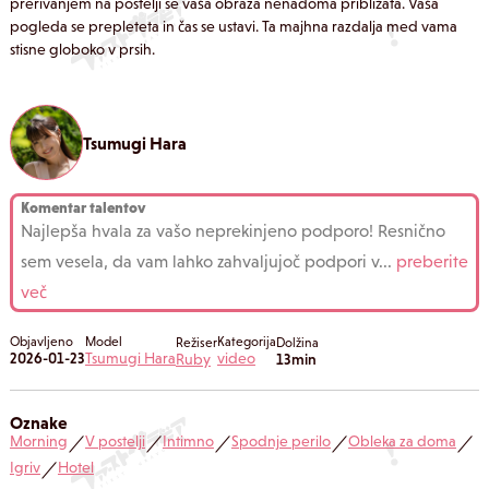
prerivanjem na postelji se vaša obraza nenadoma približata. Vaša
pogleda se prepleteta in čas se ustavi. Ta majhna razdalja med vama
stisne globoko v prsih.
Tsumugi Hara
Komentar talentov
Najlepša hvala za vašo neprekinjeno podporo! Resnično
sem vesela, da vam lahko zahvaljujoč podpori v
...
preberite
več
Objavljeno
Model
Kategorija
Režiser
Dolžina
2026-01-23
Tsumugi Hara
video
Ruby
13min
Oznake
Morning
V postelji
Intimno
Spodnje perilo
Obleka za doma
／
／
／
／
／
Igriv
Hotel
／