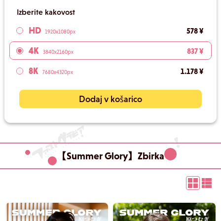
Izberite kakovost
HD
578 ¥
1920x1080px
4K
837 ¥
3840x2160px
8K
1.178 ¥
7680x4320px
Dodaj v košarico
【Summer Glory】Zbirka