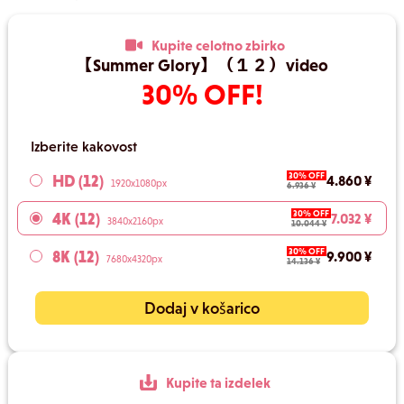
Kupite celotno zbirko
【Summer Glory】（１２）video
30% OFF!
Izberite kakovost
30% OFF
HD (12)
4.860 ¥
1920x1080px
6.936 ¥
30% OFF
4K (12)
7.032 ¥
3840x2160px
10.044 ¥
30% OFF
8K (12)
9.900 ¥
7680x4320px
14.136 ¥
Dodaj v košarico
Kupite ta izdelek