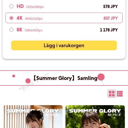
HD
578 JPY
1920x1080px
4K
837 JPY
3840x2160px
8K
1 178 JPY
7680x4320px
Lägg i varukorgen
【Summer Glory】Samling