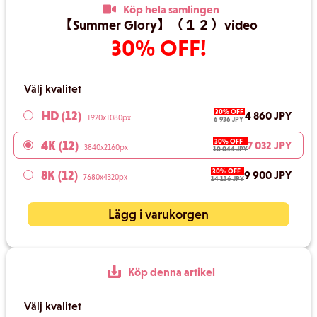
Köp hela samlingen
【Summer Glory】（１２）video
30% OFF!
Välj kvalitet
30% OFF
HD (12)
4 860 JPY
1920x1080px
6 936 JPY
30% OFF
4K (12)
7 032 JPY
3840x2160px
10 044 JPY
30% OFF
8K (12)
9 900 JPY
7680x4320px
14 136 JPY
Lägg i varukorgen
Köp denna artikel
Välj kvalitet