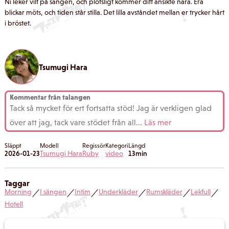
Ni leker vilt på sängen, och plötsligt kommer ditt ansikte nära. Era
blickar möts, och tiden står stilla. Det lilla avståndet mellan er trycker hårt
i bröstet.
Tsumugi Hara
Kommentar från talangen
Tack så mycket för ert fortsatta stöd! Jag är verkligen glad
över att jag, tack vare stödet från all
...
Läs mer
Släppt
Modell
Regissör
Kategori
Längd
2026-01-23
Tsumugi Hara
Ruby
video
13min
Taggar
Morning
I sängen
Intim
Underkläder
Rumskläder
Lekfull
／
／
／
／
／
／
Hotell