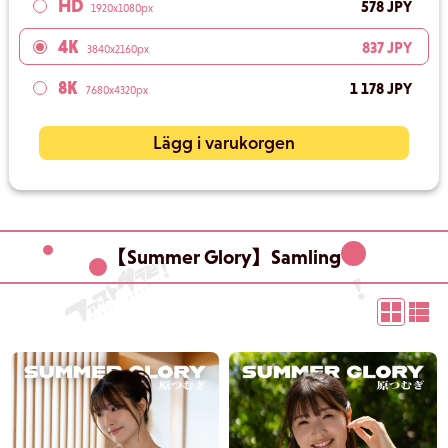
HD
578 JPY
1920x1080px
4K
837 JPY
3840x2160px
8K
1 178 JPY
7680x4320px
Lägg i varukorgen
【Summer Glory】Samling