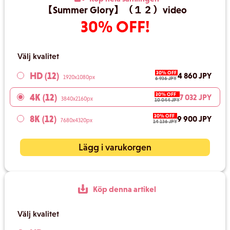
【Summer Glory】（１２）video
30% OFF!
Välj kvalitet
30% OFF
HD (12)
4 860 JPY
1920x1080px
6 936 JPY
30% OFF
4K (12)
7 032 JPY
3840x2160px
10 044 JPY
30% OFF
8K (12)
9 900 JPY
7680x4320px
14 136 JPY
Lägg i varukorgen
Köp denna artikel
Välj kvalitet