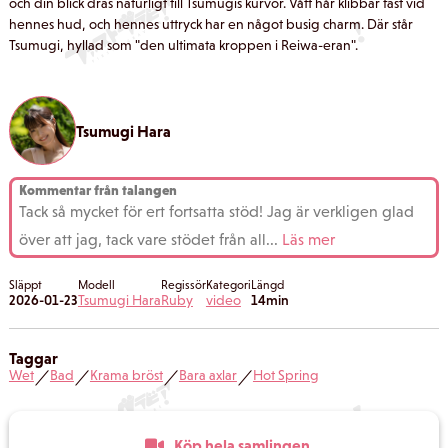
och din blick dras naturligt till Tsumugis kurvor. Vått hår klibbar fast vid
hennes hud, och hennes uttryck har en något busig charm. Där står
Tsumugi, hyllad som "den ultimata kroppen i Reiwa-eran".
Tsumugi Hara
Kommentar från talangen
Tack så mycket för ert fortsatta stöd! Jag är verkligen glad
över att jag, tack vare stödet från all
...
Läs mer
Släppt
Modell
Regissör
Kategori
Längd
2026-01-23
Tsumugi Hara
Ruby
video
14min
Taggar
Wet
Bad
Krama bröst
Bara axlar
Hot Spring
／
／
／
／
Köp hela samlingen