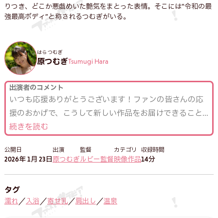
りつき、どこか悪戯めいた艶気をまとった表情。そこには“令和の最
強最高ボディ”と称されるつむぎがいる。
はら つむぎ
原つむぎ
Tsumugi Hara
出演者のコメント
いつも応援ありがとうございます！ファンの皆さんの応
援のおかげで、こうして新しい作品をお届けできること
...
続きを読む
公開日
出演
監督
カテゴリ
収録時間
2026年 1月 23日
原つむぎ
ルビー監督
映像作品
14分
タグ
濡れ
入浴
寄せ乳
肩出し
温泉
／
／
／
／