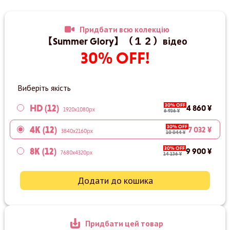
Придбати всю колекцію
【Summer Glory】（１２）відео
30% OFF!
Виберіть якість
30% OFF
HD (12)
4 860 ¥
1920x1080px
6 936 ¥
30% OFF
4K (12)
7 032 ¥
3840x2160px
10 044 ¥
30% OFF
8K (12)
9 900 ¥
7680x4320px
14 136 ¥
Додати до кошика
Придбати цей товар