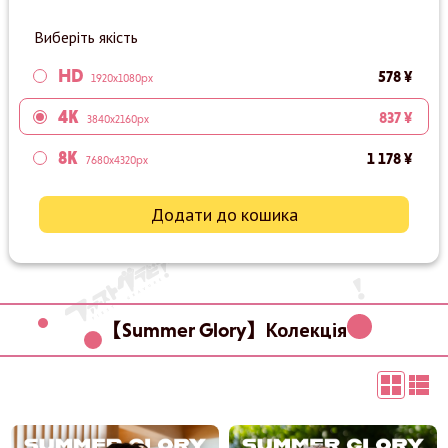
Виберіть якість
HD
578 ¥
1920x1080px
4K
837 ¥
3840x2160px
8K
1 178 ¥
7680x4320px
Додати до кошика
【Summer Glory】Колекція