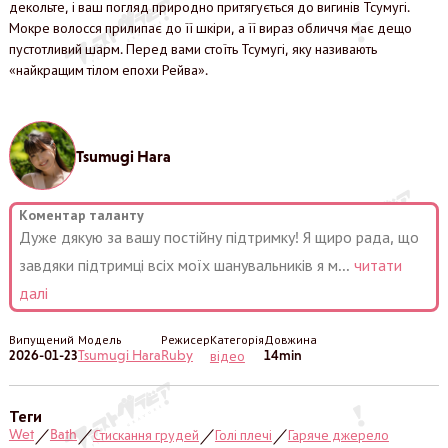
декольте, і ваш погляд природно притягується до вигинів Тсумугі.
Мокре волосся прилипає до її шкіри, а її вираз обличчя має дещо
пустотливий шарм. Перед вами стоїть Тсумугі, яку називають
«найкращим тілом епохи Рейва».
Tsumugi Hara
Коментар таланту
Дуже дякую за вашу постійну підтримку! Я щиро рада, що
завдяки підтримці всіх моїх шанувальників я м
...
читати
далі
Випущений
Модель
Режисер
Категорія
Довжина
2026-01-23
Tsumugi Hara
Ruby
14min
відео
Теги
Wet
Bath
Стискання грудей
Голі плечі
Гаряче джерело
／
／
／
／