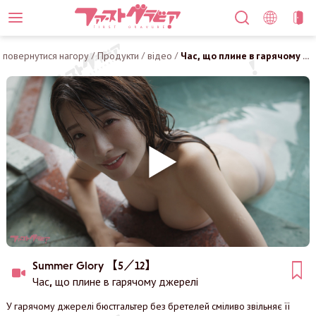
повернутися нагору
/
Продукти
/
відео
/
Час, що плине в гарячому джерелі
Summer Glory 【5／12】
Час, що плине в гарячому джерелі
У гарячому джерелі бюстгальтер без бретелей сміливо звільняє її