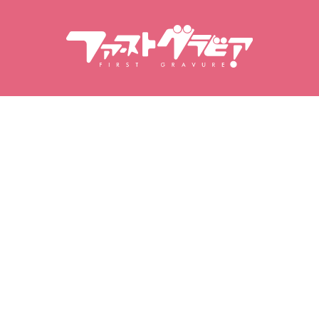
Пошук вмісту
Пошук моделей
Продукти
Моделі
Популярні випуски
Рейтинг моделей
Відео
Фотоальбоми
Фотоальбоми
Моя гравірування
Мої улюблені
Придбані відео
Улюблені моделі
Придбані фотосесії
Улюблені відео
Придбані фотоальбоми
Улюблені фотосесії