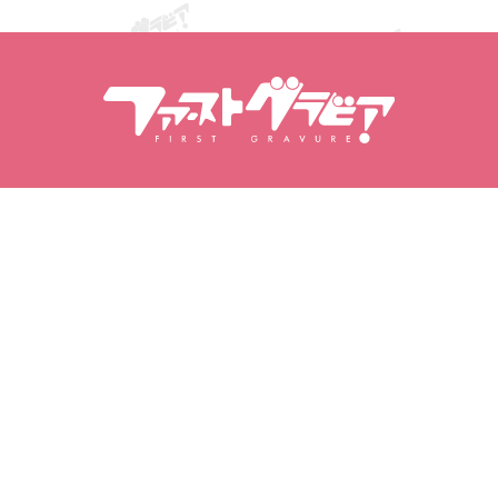
Αναζήτηση Περιεχόμενα
Αναζήτηση μοντέλων
Προϊόντα
Μοντέλα
Δημοφιλείς κυκλοφορίες
Κατάταξη μοντέλων
Βίντεο
Φωτογραφικά άλμπουμ
Σειρές φωτογραφιών
My Gravure
Τα αγαπημένα μου
Αγορασμένα βίντεο
Αγαπημένα μοντέλα
Αγορασμένα φωτογραφικά
Αγαπημένα βίντεο
σετ