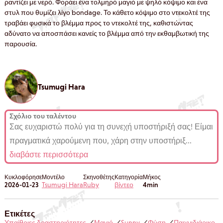
ραντίζει με νερό. Φοράει ένα τολμηρό μαγιό με ψηλό κόψιμο και ένα
στυλ που θυμίζει λίγο bondage. Το κάθετο κόψιμο στο ντεκολτέ της
τραβάει φυσικά το βλέμμα προς το ντεκολτέ της, καθιστώντας
αδύνατο να αποσπάσει κανείς το βλέμμα από την εκθαμβωτική της
παρουσία.
Tsumugi Hara
Σχόλιο του ταλέντου
Σας ευχαριστώ πολύ για τη συνεχή υποστήριξή σας! Είμαι
πραγματικά χαρούμενη που, χάρη στην υποστήριξ
...
διαβάστε περισσότερα
Κυκλοφόρησε
Μοντέλο
Σκηνοθέτης
Κατηγορία
Μήκος
2026-01-23
Tsumugi Hara
Ruby
βίντεο
4min
Ετικέτες
Υπαίθριες δραστηριότητες
Μαγιό
Sunny
Φύση
Παιχνιδιάρικο