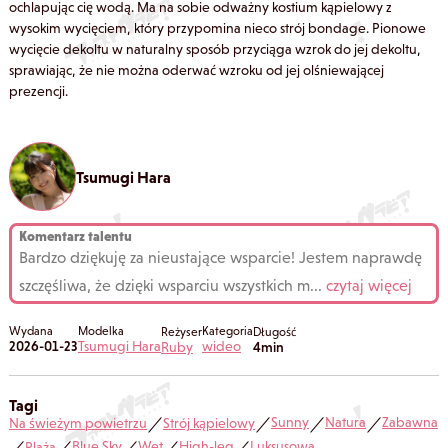
ochlapując cię wodą. Ma na sobie odważny kostium kąpielowy z
wysokim wycięciem, który przypomina nieco strój bondage. Pionowe
wycięcie dekoltu w naturalny sposób przyciąga wzrok do jej dekoltu,
sprawiając, że nie można oderwać wzroku od jej olśniewającej
prezencji.
Tsumugi Hara
Komentarz talentu
Bardzo dziękuję za nieustające wsparcie! Jestem naprawdę
szczęśliwa, że dzięki wsparciu wszystkich m
...
czytaj więcej
Wydana
Modelka
Kategoria
Reżyser
Długość
2026-01-23
Tsumugi Hara
wideo
Ruby
4min
Tagi
Sunny
Natura
Zabawna
Na świeżym powietrzu
Strój kąpielowy
／
／
／
／
Blue Sky
Wet
High-leg
Luksusowa
Plaża