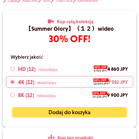
／
／
／
／
／
Kup całą kolekcję
【Summer Glory】（１２）wideo
30% OFF!
Wybierz jakość
30% OFF
HD (12)
4 860 JPY
1920x1080px
6 936 JPY
30% OFF
4K (12)
7 032 JPY
3840x2160px
10 044 JPY
30% OFF
8K (12)
9 900 JPY
7680x4320px
14 136 JPY
Dodaj do koszyka
Kup ten produkt