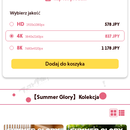
Wybierz jakość
HD
578 JPY
1920x1080px
4K
837 JPY
3840x2160px
8K
1 178 JPY
7680x4320px
Dodaj do koszyka
【Summer Glory】Kolekcja