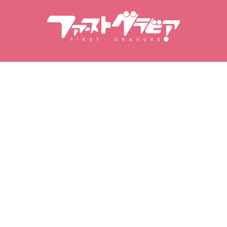
Wyszukiwanie modelek
Wyszukiwanie treści
Modelki
Produkty
Ranking modelek
Popularne wydania
Filmy
Fotoksiążki
Zestawy zdjęć
Moje ulubione
Moje zdjęcia
Ulubione modelki
Zakupione filmy
Ulubione filmy
Zakupione zestawy zdjęć
Ulubione zestawy zdjęć
Zakupione albumy
fotograficzne
Ulubione albumy
fotograficzne