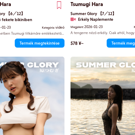
 Hara
Tsumugi Hara
lory 【6／12】
Summer Glory 【7／12】
Erkély Naplemente
ő fekete bikiniben
2026-01-23
-01-23
videó
Megjelent:
Kategória:
A tengerre néző erkély. Csak attól, hogy
netben Tsumugi titkárnőre emlékeztető
áll, elszigetelve a mindennapi élettől, a 
és olyan melegséget áraszt, mintha
ágodat készen állna teljesíteni. A
gyorsabban ver. A szürkület fénye gyön
578 ¥~
Termék megtekintése
Termék megt
 kiemeli finom testvonalait, és már
árnyékokat vet Tsumugi gyönyörűen form
nézés is elég ahhoz, hogy az ember
Megfordul, és a tekintetében valami éd
uralmát.