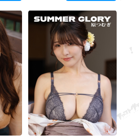
itkot akarna
pillantásunkra feltűnik, majd eltűnik az ő szentélye.