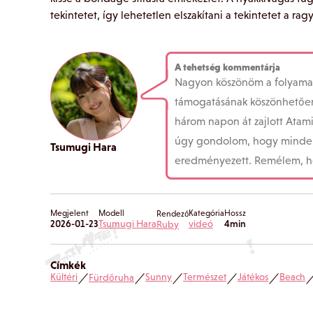
tekintetet, így lehetetlen elszakítani a tekintetet a r
A tehetség kommentárja
Nagyon köszönöm a folyamat
támogatásának köszönhetően i
három napon át zajlott Atam
úgy gondolom, hogy mindenk
Tsumugi Hara
eredményezett. Remélem, hog
Megjelent
Modell
Kategória
Hossz
Rendező
2026-01-23
Tsumugi Hara
videó
4min
Ruby
Címkék
Kültéri
Sunny
Természet
Játékos
Beach
Fürdőruha
／
／
／
／
／