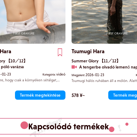
 Hara
Tsumugi Hara
lory 【10／12】
Summer Glory 【11／12】
 póló varázsa
A tengerbe olvadó lemenő na
-01-23
videó
Kategória:
2026-01-23
Megjelent:
re, hogy csak a környéken sétálgat,
Tsumugi hálós ruhában áll a mólón. Alat
artó nélküli, rövid pólót visel. Miközben
látszik a bikini, és az idő lassan múlásával
elkedik, miközben a mellei alját villantja,
csendesen összeolvadnak, miközben el
el az, aki zavarba jön. Minden
lenyugvó nap fényében.
578 ¥~
Termék megtekintése
Termék megt
mikor lábujjhegyre áll, nem tudod, hova
Kapcsolódó termékek