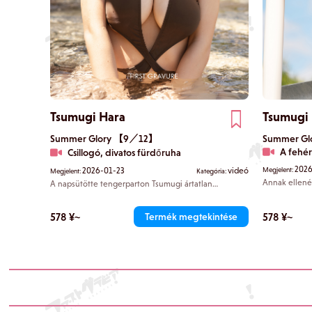
Tsumugi Hara
Tsumugi
Summer Glory 【9／12】
Summer G
A fehér
Csillogó, divatos fürdőruha
2026
2026-01-23
videó
Megjelent:
Megjelent:
Kategória:
Annak ellené
A napsütötte tengerparton Tsumugi ártatlan
Tsumugi mellt
mosollyal fröcsköl vizet rád. Merész, magas combú
ártatlanul vis
fürdőruhát visel, amely kissé a bondage stílusra
végül te lesz
emlékeztet. A nyakkivágás függőleges hasítéka
578 ¥~
578 ¥~
Termék megtekintése
alkalommal, a
természetesen a dekoltázsára irányítja a tekintetet,
nézz.
így lehetetlen elszakítani a tekintetet a ragyogó
megjelenéséről.