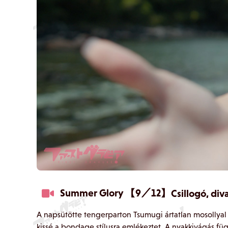
Summer Glory 【9／12】
Csillogó, div
A napsütötte tengerparton Tsumugi ártatlan mosollyal 
kissé a bondage stílusra emlékeztet. A nyakkivágás füg