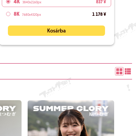
4K
837 ¥
3840x2160px
8K
1 178 ¥
7680x4320px
Kosárba