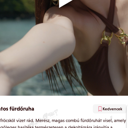
atos fürdőruha
Kedvencek
fröcsköl vizet rád. Merész, magas combú fürdőruhát visel, amely
gőleges hasítéka természetesen a dekoltázsára irányítja a