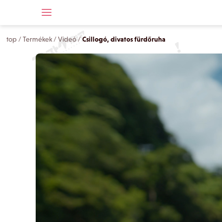
top
/
Termékek
/
Videó
/
Csillogó, divatos fürdőruha