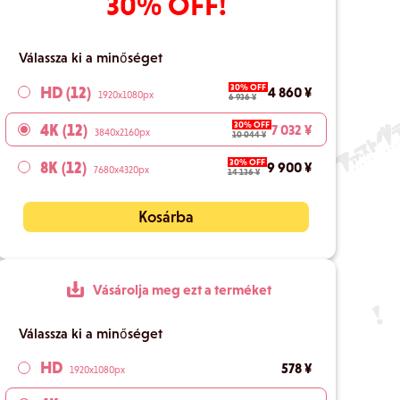
30% OFF!
Válassza ki a minőséget
30% OFF
HD (12)
4 860 ¥
1920x1080px
6 936 ¥
30% OFF
4K (12)
7 032 ¥
3840x2160px
10 044 ¥
30% OFF
8K (12)
9 900 ¥
7680x4320px
14 136 ¥
Kosárba
Vásárolja meg ezt a terméket
Válassza ki a minőséget
HD
578 ¥
1920x1080px