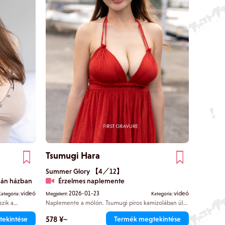
Tsumugi Hara
Summer Glory 【4／12】
pán házban
Érzelmes naplemente
videó
2026-01-23
videó
Kategória:
Megjelent:
Kategória:
szik a
Naplemente a mólón. Tsumugi piros kamizolában ül
tt által
egy tetrapodon, és átadja magát a tengeri szellőnek.
szól a
Ruhája szegélye váratlanul megmozdul, és
578 ¥~
ekintése
Termék megtekintése