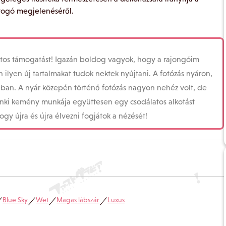
agyogó megjelenéséről.
os támogatást! Igazán boldog vagyok, hogy a rajongóim
lyen új tartalmakat tudok nektek nyújtani. A fotózás nyáron,
iban. A nyár közepén történő fotózás nagyon nehéz volt, de
i kemény munkája együttesen egy csodálatos alkotást
y újra és újra élvezni fogjátok a nézését!
Blue Sky
Wet
Magas lábszár
Luxus
／
／
／
／