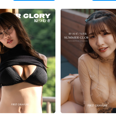
nézőhöz. Tekintete közel kerül, mintha t
 haját. Az édes, tartós illat áthúzódik,
megosztani.
n megérint.