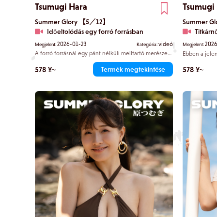
Tsumugi Hara
Tsumugi
Summer Glory 【5／12】
Summer G
Időeltolódás egy forró forrásban
Titkárn
2026-01-23
videó
2026
Megjelent:
Kategória:
Megjelent:
A forró forrásnál egy pánt nélküli melltartó merészen
Ebben a jele
szabadjára engedi dekoltázsát, és a tekinteted
ruhát visel, 
természetesen Tsumugi kanyarulataira irányul.
minden kíváns
578 ¥~
578 ¥~
Termék megtekintése
Nedves haja tapad a bőréhez, arckifejezése kissé
fekete bikini
pusztán a rá
csintalan vonzerőt sugároz. Ott áll Tsumugi, akit „a
elveszítse ön
Reiwa-korszak legfőbb testének” tartanak.