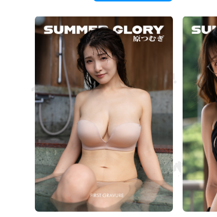
távolság mélyen a mellkasodba szorít.
megmozgatja a
és gyengéde