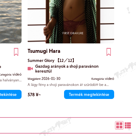
Tsumugi Hara
Summer Glory 【12／12】
Gazdag arányok a shoji paravánon
p
keresztül
videó
Kategória:
2026-01-30
videó
Megjelent:
Kategória:
ta halványan
 a sziluettek
A lágy fény a shoji paravánokon át szűrődött be a
mosódnak a
japán stílusú szobába, amelyben semmi felesleges
nem volt. Tsumugi lassan az ujjait a derékpántja alá
578 ¥~
ekintése
Termék megtekintése
akasztotta, és egy habozó mozdulattal a szövetet
kibontotta. A következő pillanatban a felszabadult
görbék teljes pompájukban megjelentek.