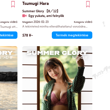
Tsumugi Hara
Summer Glory 【8／12】
Egy yukata, ami felnyílik
videó
2026-01-23
videó
Kategória:
Megjelent:
Kategória:
A tekinteted mintha ellenállhatatlanul vonzódna
 Tsumugi ott
Tsumugi yukata ruhája által felfedett nyakához. A
szívem kicsit
yukata puha résén keresztül látszik a combja belső
yörű
578 ¥~
ekintése
Termék megtekintése
részének meztelen bőre. Ujjai végigsimítják a combját
ált testére.
– már nem akar semmit sem elrejteni.
es van.