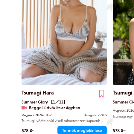
Tsumugi Hara
Tsumugi
Summer Glory 【1／12】
Summer G
Reggeli üdvözlés az ágyban
2026
Megjelent:
2026-01-23
videó
Megjelent:
Kategória:
Tsumugi egy h
kissé nosztal
Tsumugi, védtelenül viseli túlméretezett kapucnis
Hosszú szokn
pulóverét a szobában. Játékosan birkózol az ágyon,
amikor hirtelen közel kerül az arcod. A tekintetetek
fürdő I-kosár
578 ¥~
578 ¥~
Termék megtekintése
összefonódik, és az idő megáll. A köztetek lévő apró
illatot hordoz