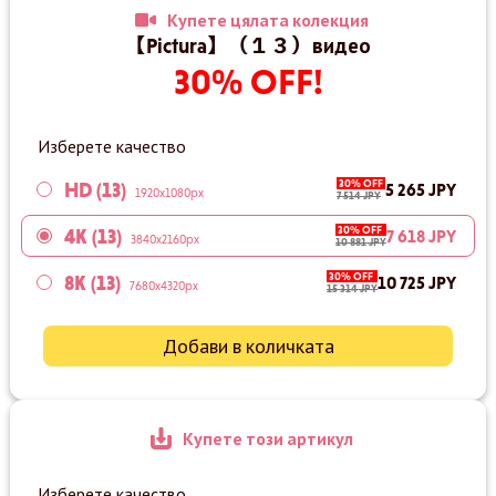
Купете цялата колекция
【Pictura】（１３）видео
30% OFF!
Изберете качество
30% OFF
HD (13)
5 265 JPY
1920x1080px
7 514 JPY
30% OFF
4K (13)
7 618 JPY
3840x2160px
10 881 JPY
30% OFF
8K (13)
10 725 JPY
7680x4320px
15 314 JPY
Добави в количката
Купете този артикул
Изберете качество