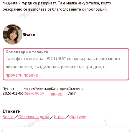
пищните й гърди се разкриват. Тя е малка изкусителка, която
безсрамно се възползва от благословените си пропорции.
Risako
Коментар на таланта
Тази фотосесия за „PICTURA” се превърна в нещо много
лично за мен, създадена в рамките на три дни, п
...
прочети повече
Пуснат
Модел
Режисьор
Категория
Дължина
2026-02-06
Risako
Ruby
7min
видео
Етикети
Hip Sway
Бельо
Облекла за дома
Игрив
／
／
／