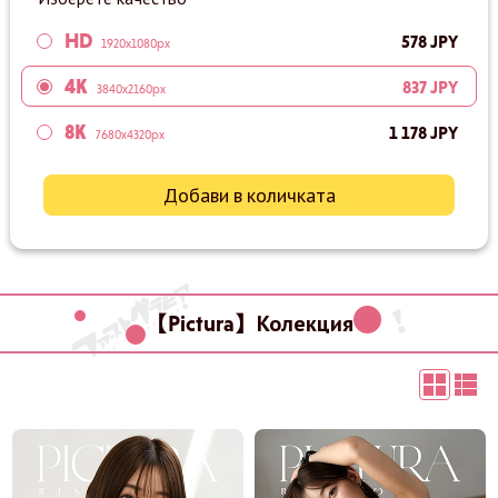
HD
578 JPY
1920x1080px
4K
837 JPY
3840x2160px
8K
1 178 JPY
7680x4320px
Добави в количката
【Pictura】Колекция