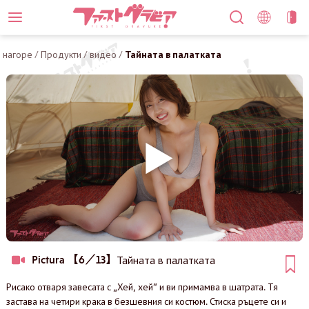
нагоре
/
Продукти
/
видео
/
Тайната в палатката
Pictura 【6／13】
Тайната в палатката
Рисако отваря завесата с „Хей, хей” и ви примамва в шатрата. Тя
застава на четири крака в безшевния си костюм. Стиска ръцете си и