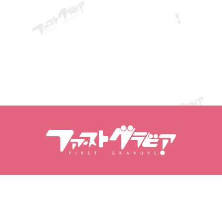
Meklēt saturu
Meklēt modeles
Produkti
Modeles
Populārākie izdevumi
Modeļu reitings