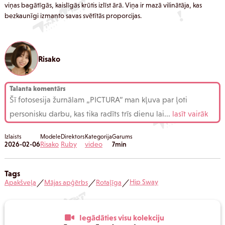
viņas bagātīgās, kaislīgās krūtis izlīst ārā. Viņa ir mazā vilinātāja, kas
bezkaunīgi izmanto savas svētītās proporcijas.
Risako
Talanta komentārs
Šī fotosesija žurnālam „PICTURA” man kļuva par ļoti
personisku darbu, kas tika radīts trīs dienu lai
...
lasīt vairāk
Izlaists
Modele
Direktors
Kategorija
Garums
2026-02-06
Risako
Ruby
video
7min
Tags
Hip Sway
Apakšveļa
Mājas apģērbs
Rotaļīga
／
／
／
Iegādāties visu kolekciju