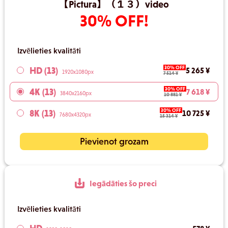
【Pictura】（１３）video
30% OFF!
Izvēlieties kvalitāti
30% OFF
HD (13)
5 265 ¥
1920x1080px
7 514 ¥
30% OFF
4K (13)
7 618 ¥
3840x2160px
10 881 ¥
30% OFF
8K (13)
10 725 ¥
7680x4320px
15 314 ¥
Pievienot grozam
Iegādāties šo preci
Izvēlieties kvalitāti