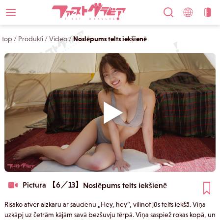
top
/
Produkti
/
Video
/
Noslēpums telts iekšienē
Pictura 【6／13】
Noslēpums telts iekšienē
Risako atver aizkaru ar saucienu „Hey, hey”, vilinot jūs telts iekšā. Viņa
uzkāpj uz četrām kājām savā bezšuvju tērpā. Viņa saspiež rokas kopā, un