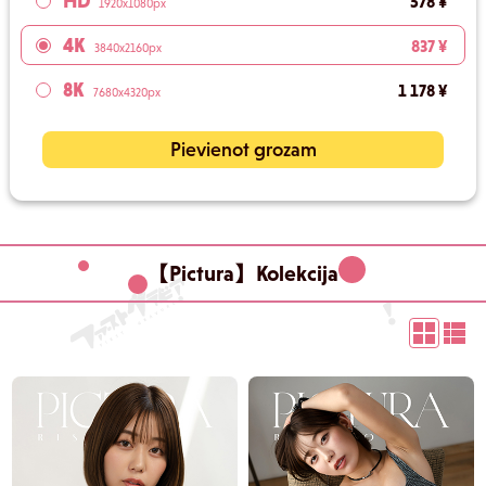
HD
578 ¥
1920x1080px
4K
837 ¥
3840x2160px
8K
1 178 ¥
7680x4320px
Pievienot grozam
【Pictura】Kolekcija