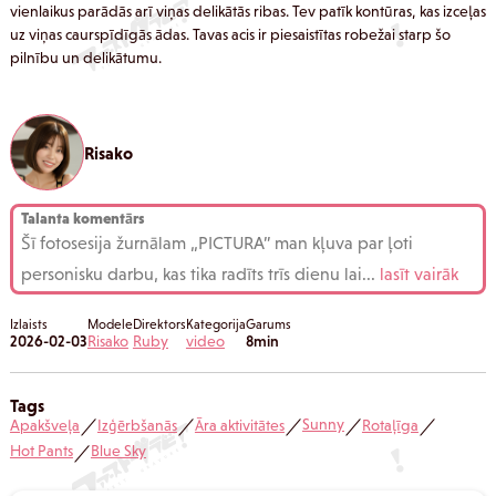
vienlaikus parādās arī viņas delikātās ribas. Tev patīk kontūras, kas izceļas
uz viņas caurspīdīgās ādas. Tavas acis ir piesaistītas robežai starp šo
pilnību un delikātumu.
Risako
Talanta komentārs
Šī fotosesija žurnālam „PICTURA” man kļuva par ļoti
personisku darbu, kas tika radīts trīs dienu lai
...
lasīt vairāk
Izlaists
Modele
Direktors
Kategorija
Garums
2026-02-03
Risako
Ruby
video
8min
Tags
Sunny
Apakšveļa
Izģērbšanās
Āra aktivitātes
Rotaļīga
／
／
／
／
／
Hot Pants
Blue Sky
／