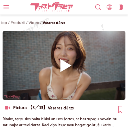
top
/
Produkti
/
Video
/
Vasaras dārzs
Pictura 【3／13】
Vasaras dārzs
Risako, tērpusies baltā bikini un īsos šortos, ar bezrūpīgu nevainību
sarunājas ar tevi dārzā. Kad viņa izsūc savu bagātīgo krūšu kārbu,