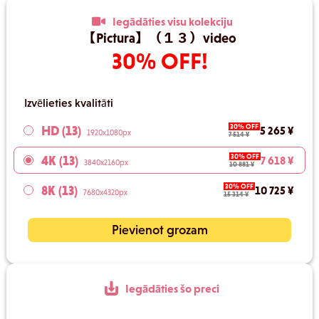
Iegādāties visu kolekciju
【Pictura】（１３）video
30% OFF!
Izvēlieties kvalitāti
30% OFF
HD (13)
5 265 ¥
1920x1080px
7 514 ¥
30% OFF
4K (13)
7 618 ¥
3840x2160px
10 881 ¥
30% OFF
8K (13)
10 725 ¥
7680x4320px
15 314 ¥
Pievienot grozam
Iegādāties šo preci