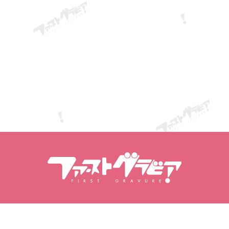
Meklēt saturu
Meklēt modeles
Produkti
Modeles