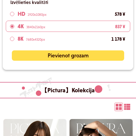
Izvēlieties kvalitāti
HD
578 ¥
1920x1080px
4K
837 ¥
3840x2160px
8K
1 178 ¥
7680x4320px
Pievienot grozam
【Pictura】Kolekcija