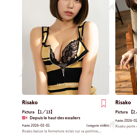
Risako
Risako
Pictura 【1／13】
Pictura 【
Depuis le haut des escaliers
2026-0
Publié:
2026-02-01
vidéo
Publié:
Catégorie:
Risako porte 
assise sur le 
Risako baisse la fermeture éclair sur sa poitrine,
manière sédui
laissant entrevoir son soutien-gorge noir. Elle monte