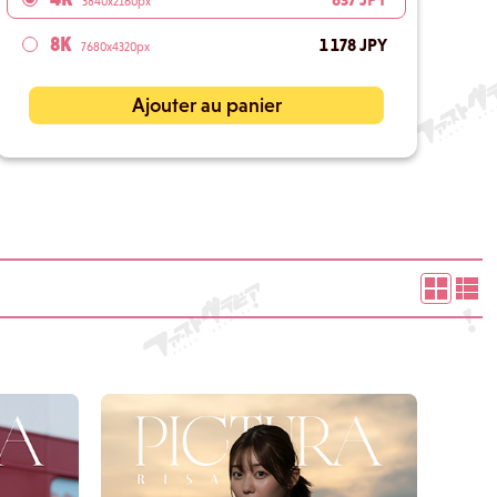
3840x2160px
8K
1 178 JPY
7680x4320px
Ajouter au panier