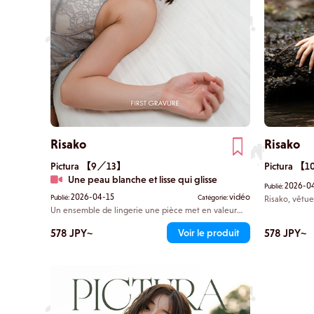
Risako
Risako
Pictura 【9／13】
Pictura 【
Une peau blanche et lisse qui glisse
2026-0
Publié:
2026-04-15
vidéo
Publié:
Catégorie:
Risako, vêtue
apparaître so
Un ensemble de lingerie une pièce met en valeur
et arrive au 
ses proportions souples. Sur le lit, Risako fait glisser la
aux alentours.
courbe brillante qui va du renflement de ses fesses
578 JPY~
578 JPY~
Voir le produit
avec un souri
jusqu'à la pointe de ses talons aiguilles sur les draps
pieds dans l
soyeux. Vous contemplez sa silhouette comme si
l'eau froide
vous admiriez une œuvre d'art.