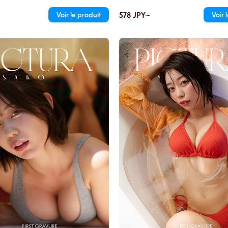
n string échancré, dévoilant
généreuse, les lignes délicates de ses c
t son anatomie à l'avant comme à
apparaissent en même temps. Vous ador
578 JPY~
Voir le produit
Voir 
sque vous jetez un œil au lit à travers le
contours qui se dessinent sur sa peau tr
 douce courbe de ses fesses jusqu'à ses
Vos yeux sont captivés par la frontière e
 tourmente par son charme.
plénitude et cette délicatesse.