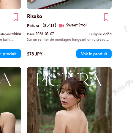
Risako
Sweet Stroll
Pictura 【8／13】
vidéo
2026-03-07
vidéo
Catégorie:
Publié:
Catégorie:
e bain,
Sur un sentier de montagne longeant un ruisseau,
lle dirige sur
vous êtes seuls avec Risako. Sur la route déserte, seul
dans son
le chant des insectes résonne. Elle est plus détendue
rant son
que d'habitude, quelque peu désinhibée, se
578 JPY~
le produit
Voir le produit
r le rebord
penchant doucement vers vous. La distance qui vous
omme une balle
sépare, presque suffisant pour se toucher, mais pas
vec elles.
tout à fait, se réduit lentement. Vous êtes surpris de
découvrir cette facette de sa personnalité.