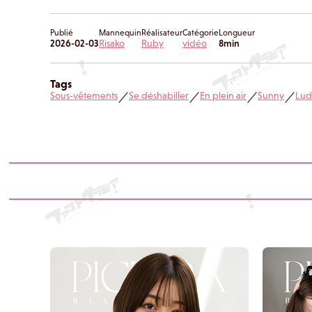
Publié
Mannequin
Réalisateur
Catégorie
Longueur
2026-02-03
Risako
Ruby
vidéo
8min
Tags
Sous-vêtements
Se déshabiller
En plein air
Sunny
Lud
／
／
／
／