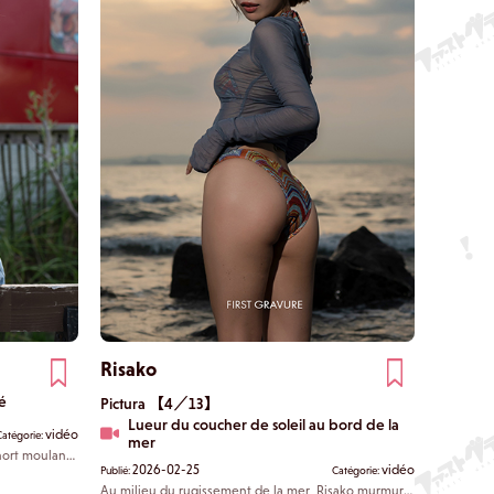
Risako
té
Pictura 【4／13】
Lueur du coucher de soleil au bord de la
vidéo
Catégorie:
mer
hort moulant,
2026-02-25
vidéo
cence
Publié:
Catégorie:
ne
Au milieu du rugissement de la mer, Risako murmure