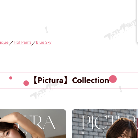
ique
Hot Pants
Blue Sky
／
／
【Pictura】Collection