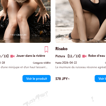
Risako
Jouer dans la rivière
Robe d'eau
10／13】
Pictura 【11／13】
4-18
vidéo
2026-04-22
Catégorie:
Publié:
 d'une minijupe et d'un haut laissant
Le murmure du ruisseau résonne agréab
n ventre, descend les marches de pierre
porte un maillot de bain au design exce
bord du ruisseau. Il n'y a personne d'autre
dévoilant le dessous de ses seins. Vos 
 « Alors, je suis mignonne ? », dit-elle
peuvent se détacher de ses fesses rond
578 JPY~
Voir le produit
Voir 
re en retirant sa jupe et en trempant ses
blanches. Elle s'immerge lentement dans 
e ruisseau murmurant. La sensation de
Enveloppée dans un voile d'eau, elle 
 parcourt doucement sa peau.
corps au courant et se balance doucem