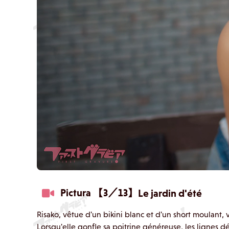
Pictura 【3／13】
Le jardin d'été
Risako, vêtue d'un bikini blanc et d'un short moulant,
Lorsqu'elle gonfle sa poitrine généreuse, les lignes 