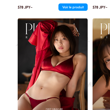
est vêtue d'u
les escaliers et vous regarde. Elle incline ses
généreusemen
hanches, la jupe mini telle quelle, vous exposant ses
578 JPY~
578 JPY~
Voir le produit
l'arrière. Lor
courbes innocentes. Vous retenez votre souffle à
baldaquin, la
cette frontière infime entre voir et ne pas voir.
cuisses vous