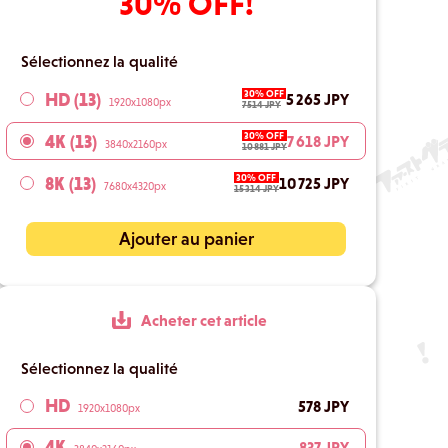
30% OFF!
Sélectionnez la qualité
30% OFF
HD (13)
5 265 JPY
1920x1080px
7 514 JPY
30% OFF
4K (13)
7 618 JPY
3840x2160px
10 881 JPY
30% OFF
8K (13)
10 725 JPY
7680x4320px
15 314 JPY
Ajouter au panier
Acheter cet article
Sélectionnez la qualité
HD
578 JPY
1920x1080px
4K
837 JPY