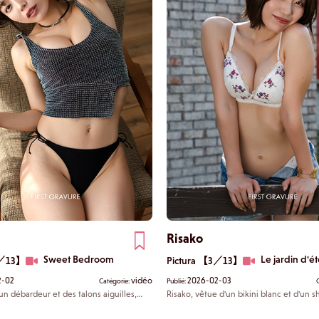
Risako
Sweet Bedroom
Le jardin d'é
2／13】
Pictura 【3／13】
2-02
vidéo
2026-02-03
Catégorie:
Publié:
un débardeur et des talons aiguilles,
Risako, vêtue d'un bikini blanc et d'un s
bord d'une chaise, se tortillant de
vous parle dans le jardin avec une inno
sante. La partie inférieure de son corps
insouciante. Lorsqu'elle gonfle sa poitri