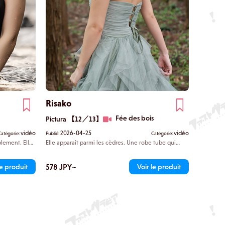
Risako
Fée des bois
Pictura 【12／13】
vidéo
2026-04-25
vidéo
Catégorie:
Publié:
Catégorie:
lement. Elle
Elle apparaît parmi les cèdres. Une robe tube qui
ntrique,
dévoile sa poitrine et met en valeur ses clavicules lui
yeux ne
confère une allure séduisante. Risako est allongée
es et
sur un tronc d'arbre, s'abandonnant aux rayons de
578 JPY~
le produit
Voir le produit
la rivière.
soleil tamisés qui filtrent à travers les branches. Vous
abandonne son
vous trouvez désormais à la frontière entre le
ent.
fantasme et la réalité.