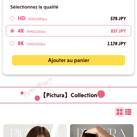
Sélectionnez la qualité
HD
578 JPY
1920x1080px
4K
837 JPY
3840x2160px
8K
1 178 JPY
7680x4320px
Ajouter au panier
【Pictura】Collection