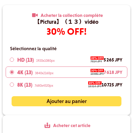
Acheter la collection complète
【Pictura】（１３）vidéo
30% OFF!
Sélectionnez la qualité
30% OFF
HD (13)
5 265 JPY
1920x1080px
7 514 JPY
30% OFF
4K (13)
7 618 JPY
3840x2160px
10 881 JPY
30% OFF
8K (13)
10 725 JPY
7680x4320px
15 314 JPY
Ajouter au panier
Acheter cet article