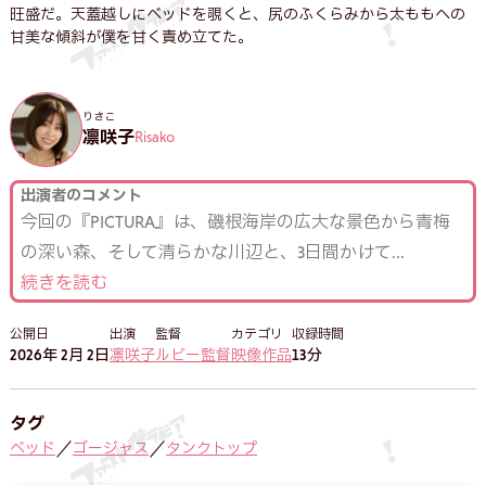
旺盛だ。天蓋越しにベッドを覗くと、尻のふくらみから太ももへの
甘美な傾斜が僕を甘く責め立てた。
りさこ
凛咲子
Risako
出演者のコメント
今回の『PICTURA』は、磯根海岸の広大な景色から青梅
の深い森、そして清らかな川辺と、3日間かけて
...
続きを読む
公開日
出演
監督
カテゴリ
収録時間
2026年 2月 2日
凛咲子
ルビー監督
映像作品
13分
タグ
ベッド
ゴージャス
タンクトップ
／
／