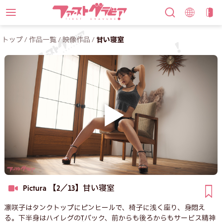
トップ
/
作品一覧
/
映像作品
/
甘い寝室
Pictura 【2／13】
甘い寝室
凛咲子はタンクトップにピンヒールで、椅子に浅く座り、身悶え
る。下半身はハイレグのTバック、前からも後ろからもサービス精神