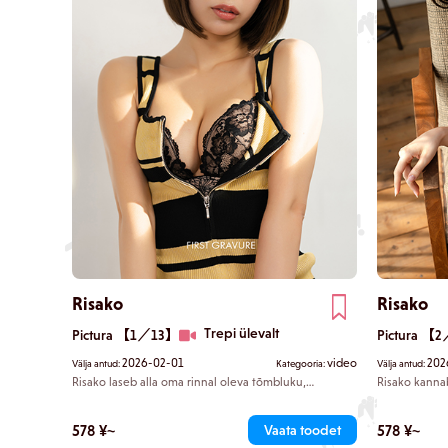
Risako
Risako
Trepi ülevalt
Pictura 【1／13】
Pictura 【
2026-02-01
video
202
Välja antud:
Kategooria:
Välja antud:
Risako laseb alla oma rinnal oleva tõmbluku,
Risako kannab
paljastades oma musta rinnahoidja. Ta ronib trepist
tooliserval j
üles ja vaatab sulle alla. Ta kallutab oma puusi
kaetud kõrge 
miniseeliku servaga, surudes oma süütud kumerused
kui tagant. Ku
578 ¥~
578 ¥~
Vaata toodet
sinu poole. Sa hoiad hinge kinni selles terava piiri
sind tema ta