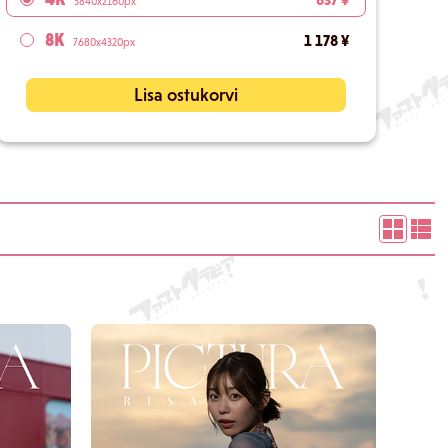
3840x2160px
8K
1 178 ¥
7680x4320px
Lisa ostukorvi