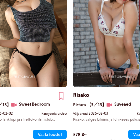
Risako
Sweet Bedroom
Suveaed
2／13】
Pictura 【3／13】
6-02-02
video
2026-02-03
Kategooria:
Välja antud:
Ka
 tanktopi ja stilettokontsi, istub
Risako, valges bikiinis ja lühikeses püksi
a väänleb võrgutavalt. Tema alakeha on
sinuga aias muretu süütusega. Kui ta om
lõikega T-seljaga, mis paljastab nii eest
rinda välja puhub, ilmuvad samal ajal es
i piilud voodisse baldahhiini alt, piinab
ribide õrnad jooned. Sa armastad kontuu
578 ¥~
Vaata toodet
Vaa
gumiku ümarate vormide ja reite
tõusevad esile tema läbipaistval nahal. 