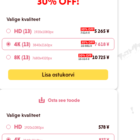
30% OFF!
Valige kvaliteet
30% OFF
HD (13)
5 265 ¥
1920x1080px
7 514 ¥
30% OFF
4K (13)
7 618 ¥
3840x2160px
10 881 ¥
30% OFF
8K (13)
10 725 ¥
7680x4320px
15 314 ¥
Lisa ostukorvi
Osta see toode
Valige kvaliteet
HD
578 ¥
1920x1080px
4K
837 ¥