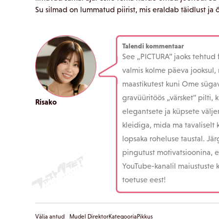
Su silmad on lummatud piirist, mis eraldab täidlust ja õ
Talendi kommentaar
See „PICTURA” jaoks tehtud f
valmis kolme päeva jooksul, 
maastikutest kuni Ome sügava
gravüüritöös „värsket” pilti
Risako
elegantsete ja küpsete välje
kleidiga, mida ma tavaliselt 
lopsaka roheluse taustal. Jä
pingutust motivatsioonina, e
YouTube-kanalil maiustuste 
toetuse eest!
Välja antud
Mudel
Direktor
Kategooria
Pikkus