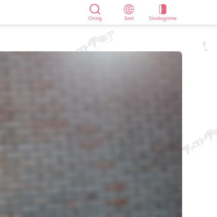
Otsing
Eesti
Sisselogimine