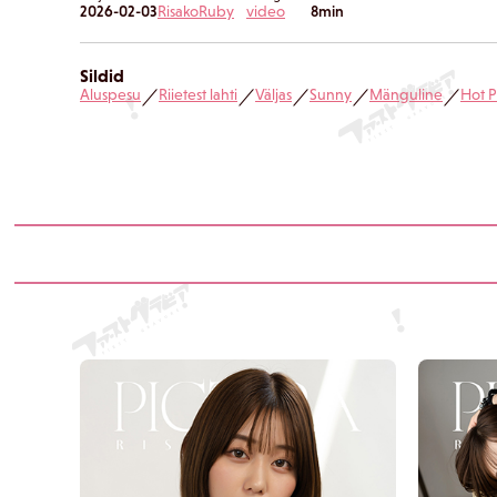
2026-02-03
Risako
Ruby
video
8min
Sildid
Aluspesu
Riietest lahti
Väljas
Sunny
Mänguline
Hot P
／
／
／
／
／