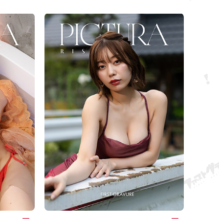
õrnust.
ta palunud loojuvalt päikeselt, et see sind ilusti
paljastaks.