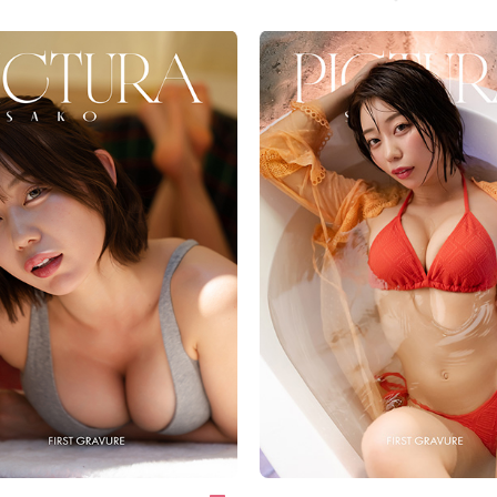
usa künka võlu.
lummatud piirist, mis eraldab täidlust ja 