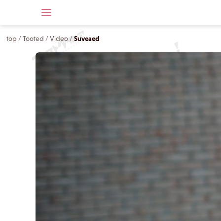
top
/
Tooted
/
Video
/
Suveaed