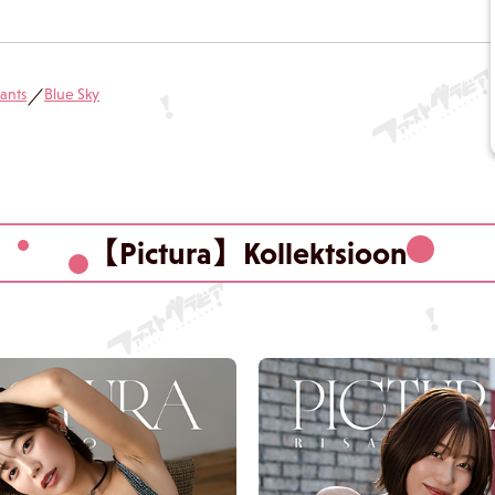
ants
Blue Sky
／
【Pictura】Kollektsioon