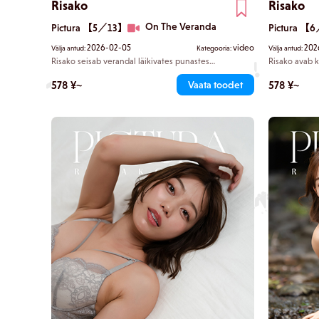
Risako
Risako
On The Veranda
Pictura 【5／13】
Pictura 【
2026-02-05
video
202
Välja antud:
Kategooria:
Välja antud:
Risako seisab verandal läikivates punastes
Risako avab 
sind telki. T
mikrošortides. Ta näitab oma ümarate, hästi vormitud
neljakäpakil
kurvide kaunistust alates taljest kuni puusadeni –
578 ¥~
578 ¥~
Vaata toodet
rikkalikud, ü
tõeline Coca-Cola pudeli kuju. Kuulda on tsikaadide
kiusaja, kes
laulu. „Võtame täna rahulikult,” ütleb ta armsalt.
proportsioon