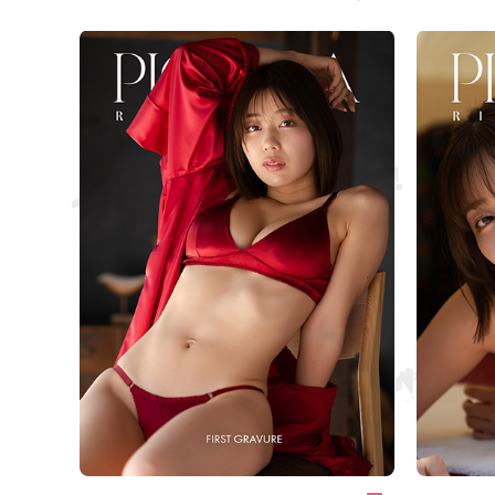
peal, kus näed ja ei näe.
vahelise mag