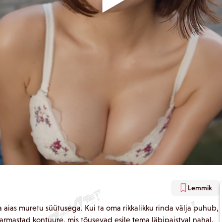
Lemmik
ga aias muretu süütusega. Kui ta oma rikkalikku rinda välja puhub,
armastad kontuure, mis tõusevad esile tema läbipaistval nahal.