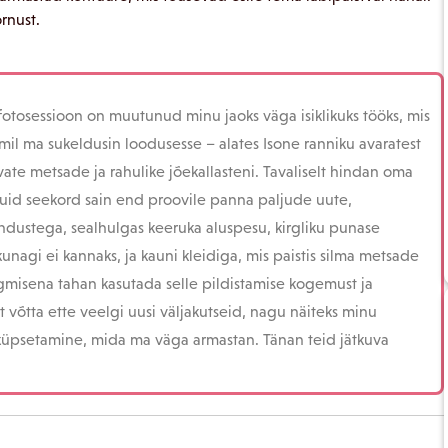
rnust.
otosessioon on muutunud minu jaoks väga isiklikuks tööks, mis
mil ma sukeldusin loodusesse – alates Isone ranniku avaratest
te metsade ja rahulike jõekallasteni. Tavaliselt hindan oma
, kuid seekord sain end proovile panna paljude uute,
ndustega, sealhulgas keeruka aluspesu, kirgliku punase
kunagi ei kannaks, ja kauni kleidiga, mis paistis silma metsade
rgmisena tahan kasutada selle pildistamise kogemust ja
t võtta ette veelgi uusi väljakutseid, nagu näiteks minu
küpsetamine, mida ma väga armastan. Tänan teid jätkuva