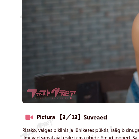
Pictura 【3／13】
Suveaed
Risako, valges bikiinis ja lühikeses püksis, räägib sinu
ilmuvad samal ajal esile tema ribide õrnad jooned. Sa 