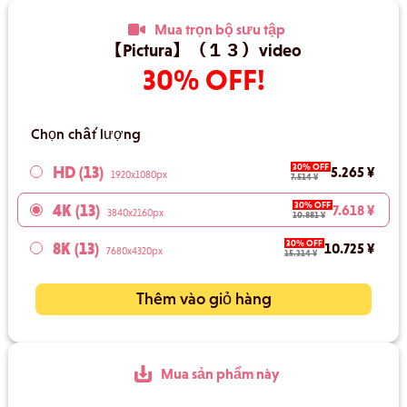
Mua trọn bộ sưu tập
【Pictura】（１３）video
30% OFF!
Chọn chất lượng
30% OFF
HD (13)
5.265 ¥
1920x1080px
7.514 ¥
30% OFF
4K (13)
7.618 ¥
3840x2160px
10.881 ¥
30% OFF
8K (13)
10.725 ¥
7680x4320px
15.314 ¥
Thêm vào giỏ hàng
Mua sản phẩm này