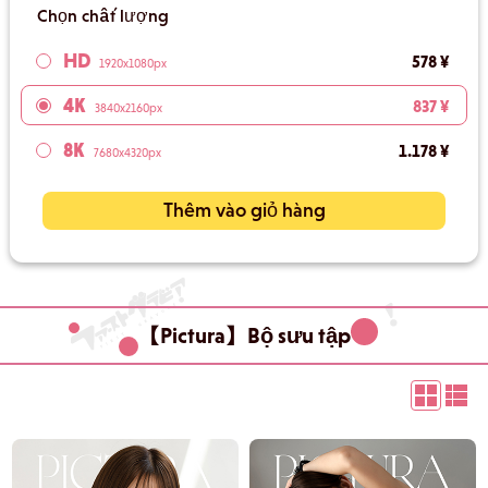
Chọn chất lượng
HD
578 ¥
1920x1080px
4K
837 ¥
3840x2160px
8K
1.178 ¥
7680x4320px
Thêm vào giỏ hàng
【Pictura】Bộ sưu tập