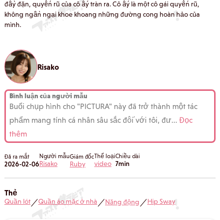
đầy đặn, quyến rũ của cô ấy tràn ra. Cô ấy là một cô gái quyến rũ,
không ngần ngại khoe khoang những đường cong hoàn hảo của
mình.
Risako
Bình luận của người mẫu
Buổi chụp hình cho "PICTURA" này đã trở thành một tác
phẩm mang tính cá nhân sâu sắc đối với tôi, đư
...
Đọc
thêm
Người mẫu
Thể loại
Chiều dài
Đã ra mắt
Giám đốc
Risako
video
7min
2026-02-06
Ruby
Thẻ
Quần lót
Quần áo mặc ở nhà
Hip Sway
Năng động
／
／
／