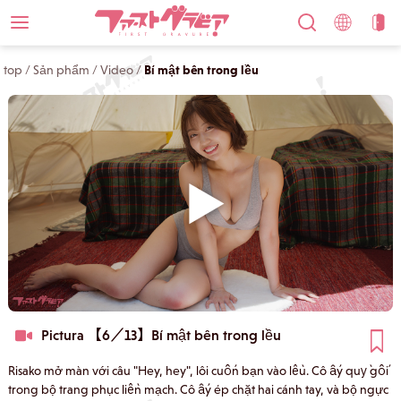
top
/
Sản phẩm
/
Video
/
Bí mật bên trong lều
Pictura 【6／13】
Bí mật bên trong lều
Risako mở màn với câu "Hey, hey", lôi cuốn bạn vào lều. Cô ấy quỳ gối
trong bộ trang phục liền mạch. Cô ấy ép chặt hai cánh tay, và bộ ngực