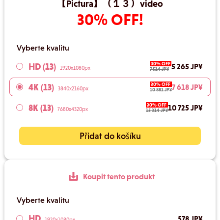
【Pictura】（１３）video
30% OFF!
Vyberte kvalitu
30% OFF
HD (13)
5 265 JP¥
1920x1080px
7 514 JP¥
30% OFF
4K (13)
7 618 JP¥
3840x2160px
10 881 JP¥
30% OFF
8K (13)
10 725 JP¥
7680x4320px
15 314 JP¥
Přidat do košíku
Koupit tento produkt
Vyberte kvalitu
HD
578 JP¥
1920x1080px