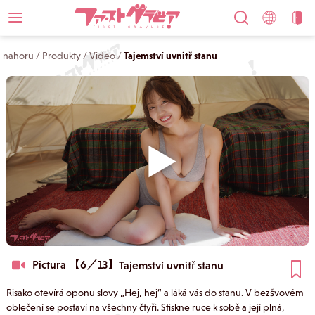
nahoru
/
Produkty
/
Video
/
Tajemství uvnitř stanu
Pictura 【6／13】
Tajemství uvnitř stanu
Risako otevírá oponu slovy „Hej, hej“ a láká vás do stanu. V bezšvovém
oblečení se postaví na všechny čtyři. Stiskne ruce k sobě a její plná,