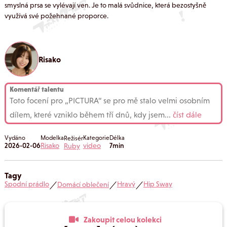
smyslná prsa se vylévají ven. Je to malá svůdnice, která bezostyšně
využívá své požehnané proporce.
Risako
Komentář talentu
Toto focení pro „PICTURA“ se pro mě stalo velmi osobním
dílem, které vzniklo během tří dnů, kdy jsem
...
číst dále
Vydáno
Modelka
Kategorie
Délka
Režisér
2026-02-06
Risako
video
7min
Ruby
Tagy
Spodní prádlo
Hravý
Hip Sway
Domácí oblečení
／
／
／
Zakoupit celou kolekci