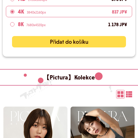
4K
837 JP¥
3840x2160px
8K
1 178 JP¥
7680x4320px
Přidat do košíku
【Pictura】Kolekce