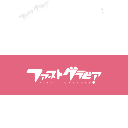
Vyhledávání obsahu
Vyhledávání modelů
Produkty
Modelky
Oblíbené novinky
Hodnocení modelek
Videa