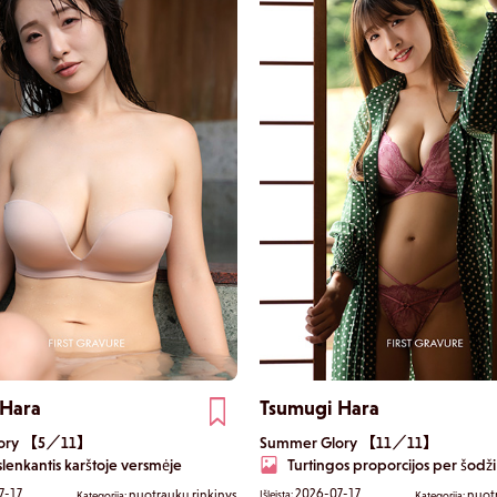
 Hara
Tsumugi Hara
lory 【5／11】
Summer Glory 【11／11】
 slenkantis karštoje versmėje
Turtingos proporcijos per šodž
7-17
2026-07-17
nuotraukų rinkinys
nuot
Išleista:
Kategorija:
Kategorija: