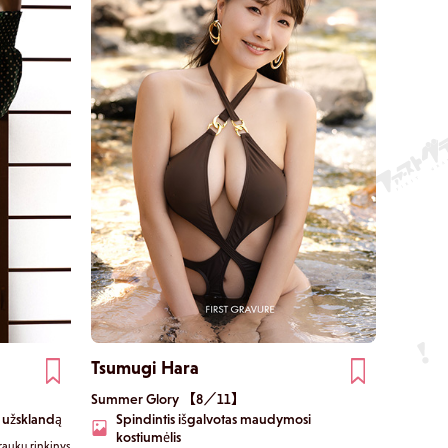
Tsumugi Hara
Summer Glory 【8／11】
i užsklandą
Spindintis išgalvotas maudymosi
kostiumėlis
raukų rinkinys