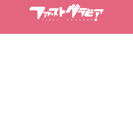
delių
Mano gravūra
Mano mėgstami
Įsigyti vaizdo įrašai
Mėgstami model
itingas
Įsigytos nuotraukų serijos
Mėgstami vaizdo
Įsigytos nuotraukų knygos
Mėgstamiausios
serijos
Mėgstamiausios
fotoknygos
|
|
tumo politika
Naudojimo sąlygos
Specifinių komercinių sandorių įst
© 2026 Eye Factory Co., Ltd. First Gravure
Visos teisės saugomos.