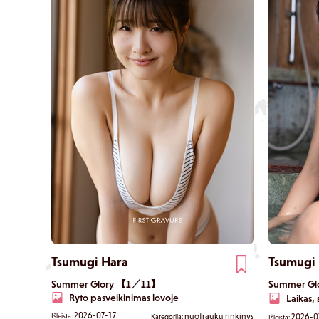
kaip visada, tačiau kiekvieną kartą apverčiant puslapį
atsiskleidžia nauja jos pusė – nuo natūralios,
nefiltruotos akimirkos atmosferos iki netikėtai
brandžių išraiškų, dėl kurių širdis pradeda plakti
greičiau. Kiekviena nuotrauka užfiksuoja kitą jos
žavesio aspektą, natūraliai įtraukdama jus giliau į jos
pasaulį. Kaip sako pati Kurumi: „Manau, kad tai buvo
natūraliausia fotosesija, kokioje kada nors dalyvavau.“
Ši nuotraukų knyga kupina atsipalaidavusio,
autentiško Kurumi Miyajima žavesio, tokio, kokia ji yra
iš tikrųjų. Kiekvieną kartą ją pamatęs, norisi ją pamatyti
dar kartą. Tai knyga, kurioje užfiksuota šiandieninė
Kurumi su visu jos nenugalimu žavesiu.
Tsumugi Hara
Tsumugi
Summer Glory 【1／11】
Summer G
Ryto pasveikinimas lovoje
Laikas,
2026-07-17
nuotraukų rinkinys
Išleista:
2026-0
Kategorija:
Išleista: