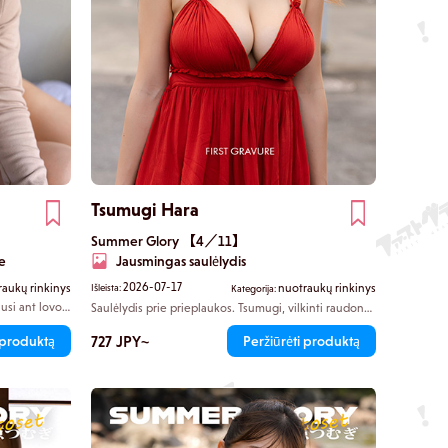
Tsumugi Hara
Summer Glory 【4／11】
e
Jausmingas saulėlydis
2026-07-17
raukų rinkinys
nuotraukų rinkinys
Išleista:
Kategorija:
usi ant lovos,
Saulėlydis prie prieplaukos. Tsumugi, vilkinti raudoną
s lanksti
kamizolę, sėdi ant tetrapodo ir pasiduoda jūros brizui.
ia švelnius
Jos suknelės apačia netikėtai supasi, o jos
727 JPY~
 produktą
Peržiūrėti produktą
 žvilgsnis
intymiausios vietos kartais pasirodo, kartais pasislėpia
ptimi.
iš žvilgsnio.