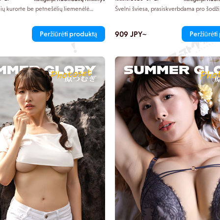
inių kurorte be petnešėlių liemenėlė
Švelni šviesa, prasiskverbdama pro šodži
gia jos iškirptę, o jūsų žvilgsnis natūraliai
apšvietė japonų stiliaus kambarį, kuria
umugi figūros linkius. Šlapi plaukai
nieko nereikalingo. Tsumugi lėtai įkišo p
 jos odos, o jos veido išraiška
juosmens raišteliu ir, nedrąsiai judėdama
909 JPY~
Peržiūrėti produktą
Peržiūrėti
iek tiek išdykusį žavesį. Ten stovi
audinį. Kitą akimirką atsivėrė vaizdas į iš
linijas.
nama „Reiwa eros tobuliausia figūra“.