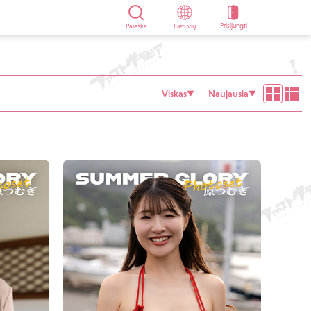
Prisijungti
Paieška
Lietuvių
Viskas
Naujausia
▼
▼