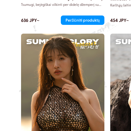
Tsumugi, bejėgiškai vilkinti per didelę džemperį su
Karštųjų šalt
gobtuvu, sėdi kambaryje. Žaismingai grumdamiesi ant
drąsiai atiden
lovos, tavo veidas staiga priartėja. Jūsų žvilgsniai
nukrypsta į Ts
susipina, o laikas sustoja. Tas nedidelis atstumas tarp
priglunda prie
636 JPY~
454 JPY~
Peržiūrėti produktą
jūsų sukelia stiprų spaudimą giliai krūtinėje.
spinduliuoja š
Tsumugi, vadi