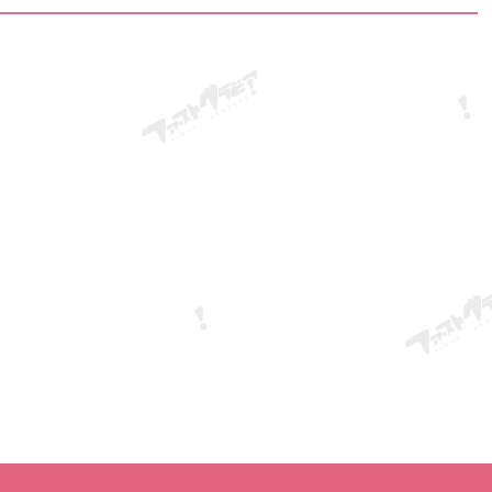
 į jos pasaulį.
spindesio šypsena. Naujausiame darbe „SOLARIA“
stovi Usami
Ayano Sumida natūralus grožis ir meninis
elegantiškumas susilieja, ryškiai atspindėdami jos
dabartinę esybę.