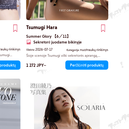
Tsumugi Hara
Summer Glory 【6／11】
Sekretorė juodame bikinyje
raukų rinkinys
2026-07-17
nuotraukų rinkinys
Išleista:
Kategorija:
Tsumugi
Šioje scenoje Tsumugi vilki sekretorės aprangą,
jos jukata.
spinduliuodama šiltą artumą, tarsi pasirengusi išpildyti
ės šlaunies
kiekvieną jūsų norą. Juodas bikinis pabrėžia jos
1 272 JPY~
 produktą
Peržiūrėti produktą
 šlaunį – ji
švelnias kūno linijas, o vien žvilgsnis į ją pakanka, kad
.
prarastumėte savitvardą.