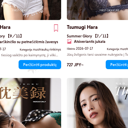
 Hara
Tsumugi Hara
lory 【9／11】
Summer Glory 【7／11】
Atsiveriantis jukata
arškinėlio su petnešėlėmis žavesys
2026-07-17
nuot
7-17
Išleista:
nuotraukų rinkinys
Kategorija:
Kategorija:
Jūsų žvilgsnis tarsi savaime nukrypsta į 
tiesiog vaikšto po kaimynystę, ji vilki
atidengtą kaklo nugarą, kurią atskleidžia 
nėlį be liemenėlės. Ji elgiasi nekaltu
Per švelnią jukatos skylę matosi jos vidin
pačiu metu leidžia matyti savo krūtų
727 JPY~
Peržiūrėti produktą
Peržiūrėti
nuoga oda. Jos pirštų galiukai glosto savo
galiausiai susijaudini būtent tu.
jau nebeturi jokio ketinimo ką nors slėpti
ą, kai ji atsistoja ant pirštų galiukų,
ėti akis.