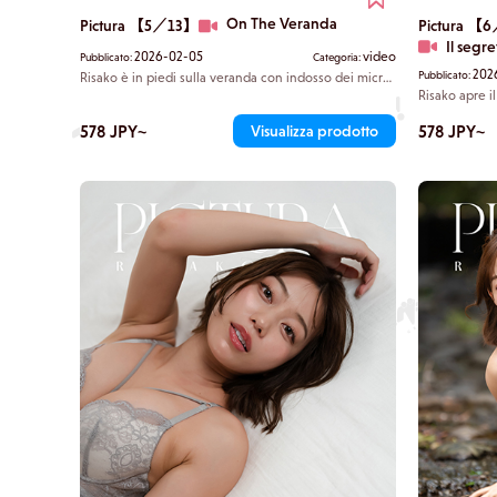
On The Veranda
Pictura 【5／13】
Pictura 【
Il segre
2026-02-05
video
Pubblicato:
Categoria:
202
Pubblicato:
Risako è in piedi sulla veranda con indosso dei micro
shorts rossi lucidi. Mostra le curve voluttuose e ben
Risako apre il
definite dalla vita ai fianchi: una vera linea a clessidra.
nella tenda. 
Si sente il suono delle cicale. "Prendiamola con calma
senza cucitur
578 JPY~
578 JPY~
Visualizza prodotto
oggi", dice in modo carino.
e voluttuoso 
sfoggia senz
benedette.