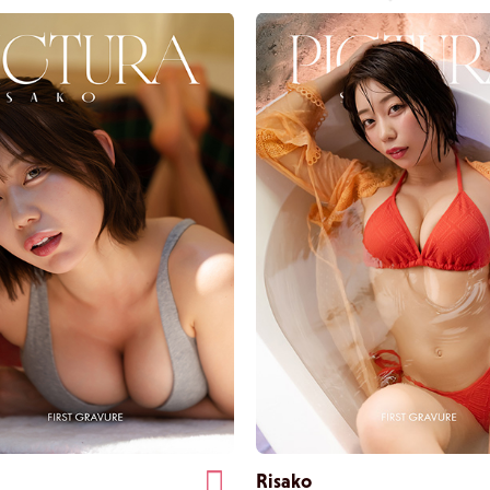
 quella posteriore. Quando si sbircia il
affascinati dal confine tra quella pienez
rso il baldacchino, la dolce curva che va
delicatezza.
nto dei glutei alle cosce tormenta con il
Risako