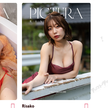
za e quella
chiedendo al sole al tramonto di spogliarti in modo
meraviglioso.
Risako