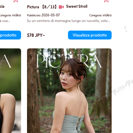
cia
Sweet Stroll
Pictura 【8／13】
video
2026-03-07
video
Categoria:
Pubblicato:
Categoria:
a sua
Su un sentiero di montagna lungo un ruscello, solo
l suo seno
voi due con Risako. Sulla strada deserta, solo il
tura, il
cinguettio degli insetti riecheggia ricco. Lei è più
 il fascino.
rilassata del solito, in qualche modo disinvolta, e si
578 JPY~
a prodotto
Visualizza prodotto
l bordo della
avvicina delicatamente a te. La distanza, quasi a
ome una palla
sfiorarsi ma non del tutto, si riduce lentamente. Sei
me ad esso.
sorpreso, rendendoti conto che lei ha un lato così.