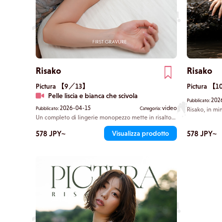
Risako
Risako
Pictura 【9／13】
Pictura 【
Pelle liscia e bianca che scivola
202
Pubblicato:
2026-04-15
video
Pubblicato:
Categoria:
Risako, in mi
la pancia, sce
Un completo di lingerie monopezzo mette in risalto
ruscello. Non
le sue morbide proporzioni. Sul letto, Risako fa
carina?», dic
scivolare la curva lucida che va dal rigonfiamento dei
578 JPY~
578 JPY~
Visualizza prodotto
gonna e immer
glutei fino alle punte dei tacchi a spillo sulle lenzuola
La sensazione
lisce come la seta. Si ammira la sua figura come se
delicatamente
fosse un'opera d'arte.