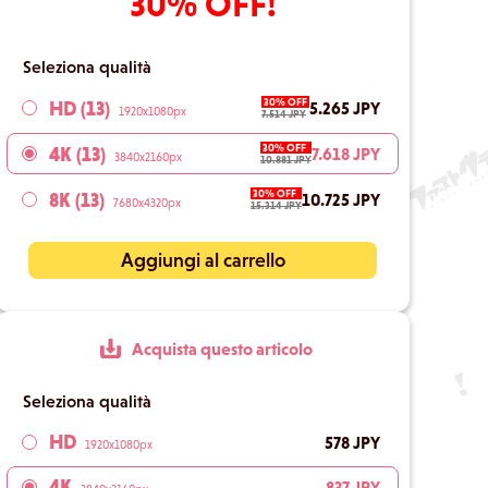
30% OFF!
Seleziona qualità
30% OFF
HD (13)
5.265 JPY
1920x1080px
7.514 JPY
30% OFF
4K (13)
7.618 JPY
3840x2160px
10.881 JPY
30% OFF
8K (13)
10.725 JPY
7680x4320px
15.314 JPY
Aggiungi al carrello
Acquista questo articolo
Seleziona qualità
HD
578 JPY
1920x1080px
4K
837 JPY