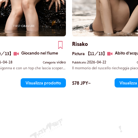
Risako
Giocando nel fiume
Abito d'acq
10／13】
Pictura 【11／13】
6-04-18
video
2026-04-22
Categoria:
Pubblicato:
nigonna e con un top che lascia scoperta
Il mormorio del ruscello riecheggia pia
nde i gradini di pietra e arriva al
Indossa un costume da bagno dal design
 c'è nessun altro nei paraggi. «Beh, sono
che lascia intravedere la parte inferiore 
e con un sorriso mentre si toglie la
occhi non riescono a distogliersi dalle s
578 JPY~
Visualizza prodotto
Visualizz
ge i piedi nel ruscello gorgogliante.
rotonde e bianche. Si immerge lentame
 dell'acqua fredda le percorre
fiume. Avvolta da un mantello d'acqua, 
 la pelle.
proprio corpo alla corrente e ondeggia