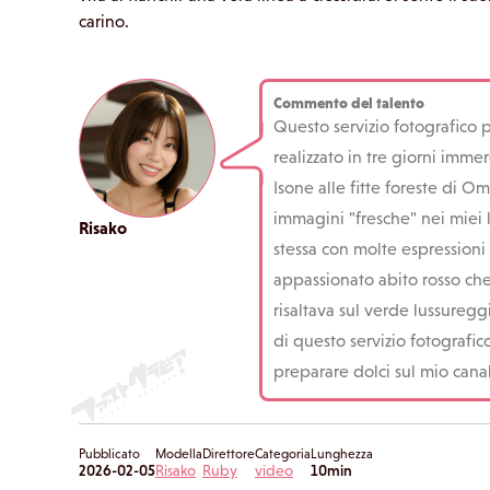
carino.
Commento del talento
Questo servizio fotografico
realizzato in tre giorni imm
Isone alle fitte foreste di Om
immagini "fresche" nei miei 
Risako
stessa con molte espressioni 
appassionato abito rosso ch
risaltava sul verde lussuregg
di questo servizio fotografi
preparare dolci sul mio cana
Pubblicato
Modella
Direttore
Categoria
Lunghezza
2026-02-05
Risako
Ruby
video
10min