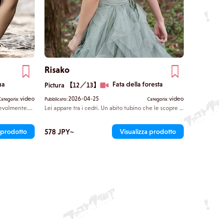
Risako
ua
Fata della foresta
Pictura 【12／13】
video
2026-04-25
video
Categoria:
Pubblicato:
Categoria:
cevolmente.
Lei appare tra i cedri. Un abito tubino che le scopre il
 eccentrico,
petto e le accentua le clavicole è avvolto da un'aria
del seno. Gli
seducente. Risako giace distesa su un tronco caduto,
ue natiche
abbandonandosi alla luce del sole che filtra tra i rami.
578 JPY~
a prodotto
Visualizza prodotto
nte nel
Ti trovi ora al confine tra fantasia e realtà.
abbandona il
 dolcemente.