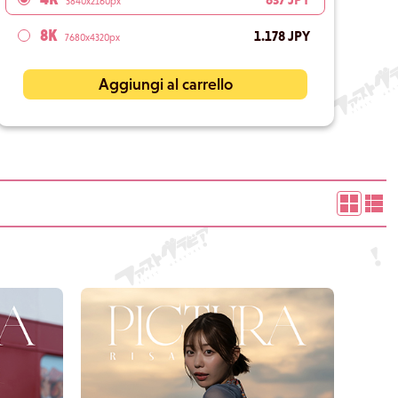
3840x2160px
8K
1.178 JPY
7680x4320px
Aggiungi al carrello