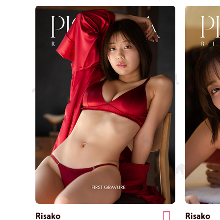
confine sottile tra il vedere e il non vedere.
anteriore che
letto attrave
dal sollevame
suo fascino.
Risako
Risako