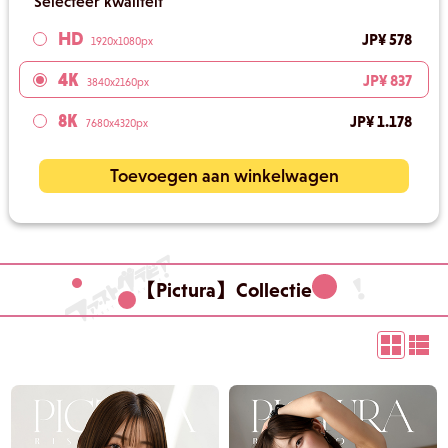
Selecteer kwaliteit
HD
JP¥ 578
1920x1080px
4K
JP¥ 837
3840x2160px
8K
JP¥ 1.178
7680x4320px
Toevoegen aan winkelwagen
【Pictura】Collectie