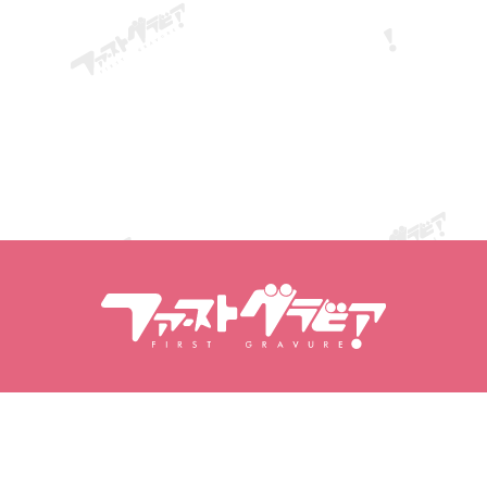
Zoek inhoud
Modellen zoeken
Producten
Modellen
Populaire releases
Modelranglijst