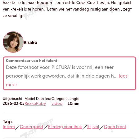
haar taille tot haar heupen – een echte Coca-Cola-fleslijn. Het geluid
van krekels is te horen. "Laten we het vandaag rustig aan doen", zegt
ze schattig.
Risako
Commentaar van het talent
Deze fotoshoot voor 'PICTURA' is voor mij een zeer
persoonlijk werk geworden, dat ik in drie dagen h
...
lees
meer
Uitgebracht
Model
Directeur
Categorie
Lengte
2026-02-05
Risako
Ruby
video
10min
Tags
Intiem
Ondergoed
Kleding voor thuis
Stijlvol
Open Front
／
／
／
／