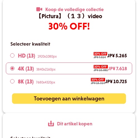
Koop de volledige collectie
【Pictura】（１３）video
30% OFF!
Selecteer kwaliteit
30% OFF
HD (13)
JP¥ 5.265
1920x1080px
JP¥ 7.514
30% OFF
4K (13)
JP¥ 7.618
3840x2160px
JP¥ 10.881
30% OFF
8K (13)
JP¥ 10.725
7680x4320px
JP¥ 15.314
Toevoegen aan winkelwagen
Dit artikel kopen