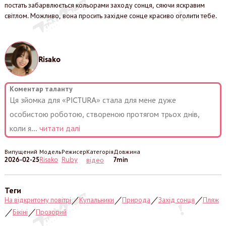
постать забарвлюється кольорами заходу сонця, сяючи яскравим
світлом. Можливо, вона просить західне сонце красиво оголити тебе.
Risako
Коментар таланту
Ця зйомка для «PICTURA» стала для мене дуже
особистою роботою, створеною протягом трьох днів,
коли я
...
читати далі
Випущений
Модель
Режисер
Категорія
Довжина
2026-02-25
Risako
Ruby
7min
відео
Теги
На відкритому повітрі
Купальники
Природа
Захід сонця
Пляж
／
／
／
／
Бікіні
Прозорий
／
／