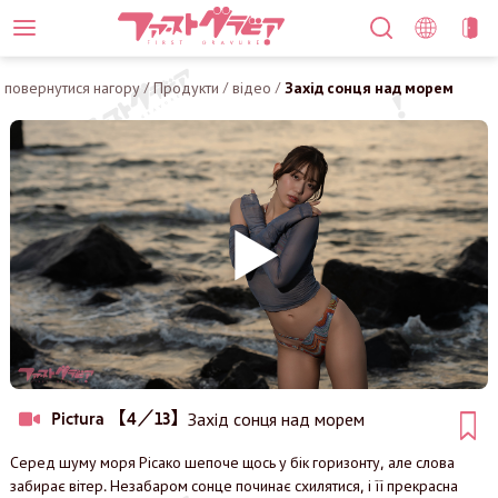
повернутися нагору
/
Продукти
/
відео
/
Захід сонця над морем
Pictura 【4／13】
Захід сонця над морем
Серед шуму моря Рісако шепоче щось у бік горизонту, але слова
забирає вітер. Незабаром сонце починає схилятися, і її прекрасна