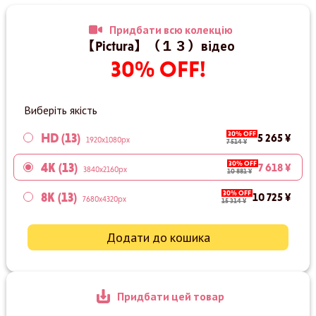
Придбати всю колекцію
【Pictura】（１３）відео
30% OFF!
Виберіть якість
30% OFF
HD (13)
5 265 ¥
1920x1080px
7 514 ¥
30% OFF
4K (13)
7 618 ¥
3840x2160px
10 881 ¥
30% OFF
8K (13)
10 725 ¥
7680x4320px
15 314 ¥
Додати до кошика
Придбати цей товар