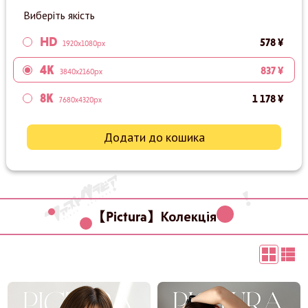
Виберіть якість
HD
578 ¥
1920x1080px
4K
837 ¥
3840x2160px
8K
1 178 ¥
7680x4320px
Додати до кошика
【Pictura】Колекція