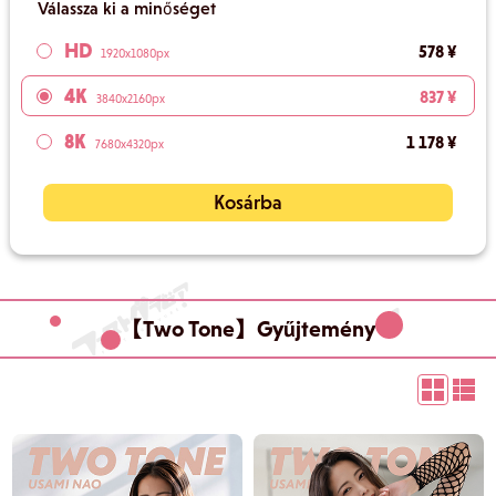
Válassza ki a minőséget
HD
578 ¥
1920x1080px
4K
837 ¥
3840x2160px
8K
1 178 ¥
7680x4320px
Kosárba
【Two Tone】Gyűjtemény