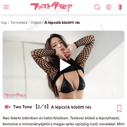
top
/
Termékek
/
Videó
/
A lépcsők közötti rés
Two Tone 【2／5】
A lépcsők közötti rés
Nao fekete bikiniben és hálós felsőben. Testével átöleli a lépcsőházat,
kiemelve a miniszoknyájától a magas sarkú cipőjéig ívelő vonalakat. Mint