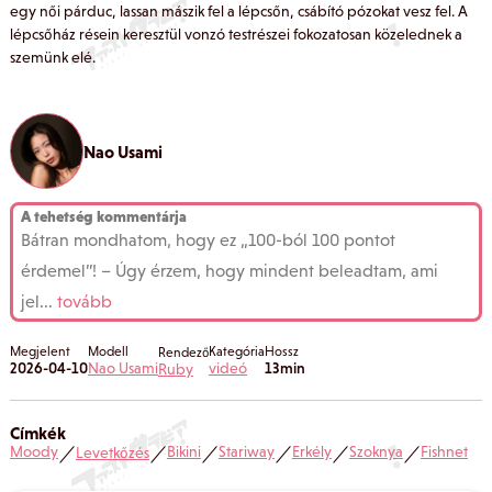
egy női párduc, lassan mászik fel a lépcsőn, csábító pózokat vesz fel. A
lépcsőház résein keresztül vonzó testrészei fokozatosan közelednek a
szemünk elé.
Nao Usami
A tehetség kommentárja
Bátran mondhatom, hogy ez „100-ból 100 pontot
érdemel”! – Úgy érzem, hogy mindent beleadtam, ami
jel
...
tovább
Megjelent
Modell
Kategória
Hossz
Rendező
2026-04-10
Nao Usami
videó
13min
Ruby
Címkék
Moody
Bikini
Stariway
Erkély
Szoknya
Fishnet
Levetkőzés
／
／
／
／
／
／