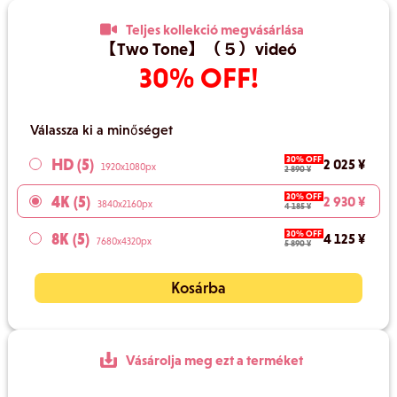
Teljes kollekció megvásárlása
【Two Tone】（５）videó
30% OFF!
Válassza ki a minőséget
30% OFF
HD (5)
2 025 ¥
1920x1080px
2 890 ¥
30% OFF
4K (5)
2 930 ¥
3840x2160px
4 185 ¥
30% OFF
8K (5)
4 125 ¥
7680x4320px
5 890 ¥
Kosárba
Vásárolja meg ezt a terméket