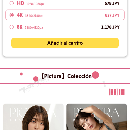
HD
578 JPY
1920x1080px
4K
837 JPY
3840x2160px
8K
1.178 JPY
7680x4320px
Añadir al carrito
【Pictura】Colección