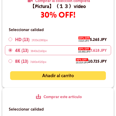
Comprar la colección completa
【Pictura】（１３）vídeo
30% OFF!
Seleccionar calidad
30% OFF
HD (13)
5.265 JPY
1920x1080px
7.514 JPY
30% OFF
4K (13)
7.618 JPY
3840x2160px
10.881 JPY
30% OFF
8K (13)
10.725 JPY
7680x4320px
15.314 JPY
Añadir al carrito
Comprar este artículo
Seleccionar calidad