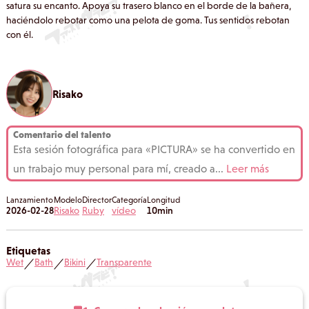
satura su encanto. Apoya su trasero blanco en el borde de la bañera,
haciéndolo rebotar como una pelota de goma. Tus sentidos rebotan
con él.
Risako
Comentario del talento
Esta sesión fotográfica para «PICTURA» se ha convertido en
un trabajo muy personal para mí, creado a
...
Leer más
Lanzamiento
Modelo
Director
Categoría
Longitud
2026-02-28
Risako
Ruby
vídeo
10min
Etiquetas
Wet
Bath
Bikini
Transparente
／
／
／